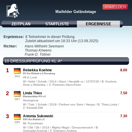
ANMELDEN
Maifelder Geländetage
ZEITPLAN
STARTLISTE
ERGEBNISSE
Ergebnisse:
8 Teilnehmer in dieser Prüfung.
Zuletzt aktualisiert um 18:33 Uhr (13.09.2025)
Richter:
Hans-Wilhelm Seemann
Thomas Kriwens
Frank-D. Töllner
10 DRESSURPRÜFUNG KL.A*
1
Rebekka Koehne
8.00
RV Am Bilsbek e.V.,Pinneberg
002
All in Love
W / Holst / Schwb / 2014 / Alant / Heraldik xx / 107DY26 / B: Koehne,
Doris u.Rebekka, / Z: Petersen,Hans-Peter
2
Linda Thies
7.50
Blankenfelder RV e.V.
067
Hovergrove
W / Trak. / Schwb / 2018 / Freiherr von Stein / Heops / B: Thies,Linda /
Z: Kiewald,Dirk
3
Antonia Sukowski
7.30
RSV Am Maifeld e.V.
095
Mr. Punzelman
W / Old / Db / 2014 / Mighty Magic / Donaumonarch / B:
Sukowski,Antonia / Z: Erdmann,Andrea