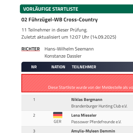
VORLÄUFIGE STARTLISTE
02 Führzügel-WB Cross-Country
11 Teilnehmer in dieser Prüfung.
Zuletzt aktualisiert um 12:07 Uhr (14.09.2025)
RICHTER
Hans-Wilhelm Seemann
Konstanze Dassler
NR
NATION
TEILNEHMER
Diese Startliste wurde von der Meldestelle als v
1
Niklas Bergmann
Brandenburger Hunting Club e.V.
2
Lena Mieseler
GER
Passower Pferdefreunde e.V.
3
Amylia-Myleen Demmin