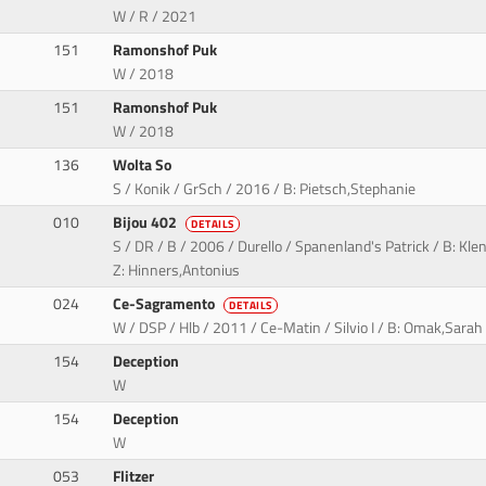
W / R / 2021
151
Ramonshof Puk
W / 2018
151
Ramonshof Puk
W / 2018
136
Wolta So
S / Konik / GrSch / 2016 / B: Pietsch,Stephanie
010
Bijou 402
DETAILS
S / DR / B / 2006 / Durello / Spanenland's Patrick / B: Kle
Z: Hinners,Antonius
024
Ce-Sagramento
DETAILS
W / DSP / Hlb / 2011 / Ce-Matin / Silvio I / B: Omak,Sarah
154
Deception
W
154
Deception
W
053
Flitzer