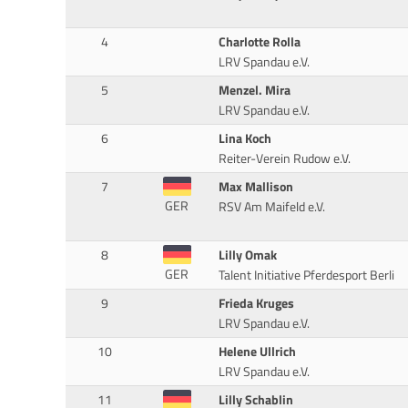
4
Charlotte Rolla
LRV Spandau e.V.
5
Menzel. Mira
LRV Spandau e.V.
6
Lina Koch
Reiter-Verein Rudow e.V.
7
Max Mallison
GER
RSV Am Maifeld e.V.
8
Lilly Omak
GER
Talent Initiative Pferdesport Berli
9
Frieda Kruges
LRV Spandau e.V.
10
Helene Ullrich
LRV Spandau e.V.
11
Lilly Schablin