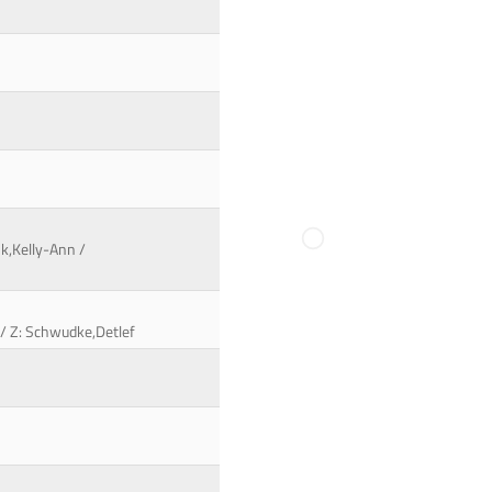
nk,Kelly-Ann /
 / Z: Schwudke,Detlef