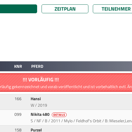
ZEITPLAN
TEILNEHMER
KNR
PFERD
!!! VORLÄUFIG !!!
orläufig gekennzeichnet und vorab veröffentlicht und ist vorbehaltlich evtl. 
166
Hansi
W / 2019
099
Nikita 480
DETAILS
S / NF / B / 2011 / Mylo / Feldhof's Orbit / B: Mieseler,Len
158
Purzel