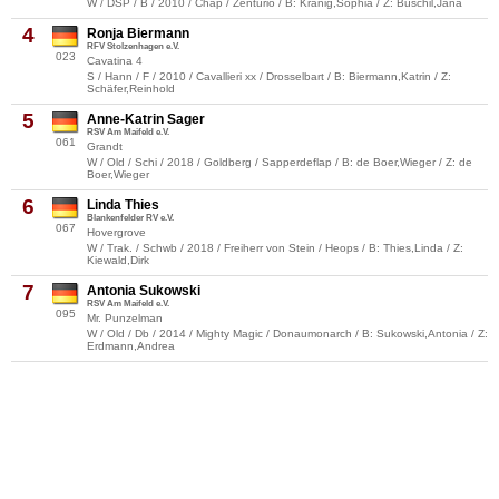
W / DSP / B / 2010 / Chap / Zenturio / B: Kranig,Sophia / Z: Buschil,Jana
4
Ronja Biermann
RFV Stolzenhagen e.V.
023
Cavatina 4
S / Hann / F / 2010 / Cavallieri xx / Drosselbart / B: Biermann,Katrin / Z:
Schäfer,Reinhold
5
Anne-Katrin Sager
RSV Am Maifeld e.V.
061
Grandt
W / Old / Schi / 2018 / Goldberg / Sapperdeflap / B: de Boer,Wieger / Z: de
Boer,Wieger
6
Linda Thies
Blankenfelder RV e.V.
067
Hovergrove
W / Trak. / Schwb / 2018 / Freiherr von Stein / Heops / B: Thies,Linda / Z:
Kiewald,Dirk
7
Antonia Sukowski
RSV Am Maifeld e.V.
095
Mr. Punzelman
W / Old / Db / 2014 / Mighty Magic / Donaumonarch / B: Sukowski,Antonia / Z:
Erdmann,Andrea