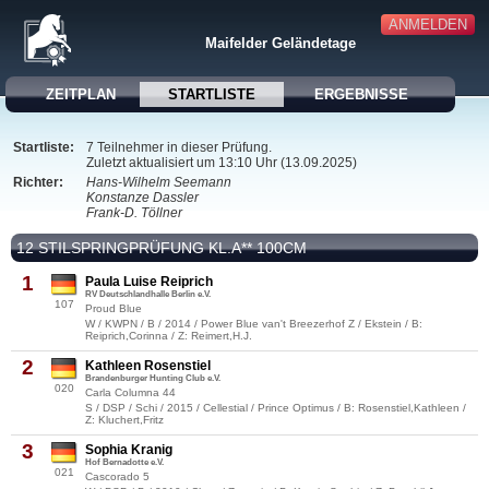
ANMELDEN
Maifelder Geländetage
ZEITPLAN
STARTLISTE
ERGEBNISSE
Startliste:
7 Teilnehmer in dieser Prüfung.
Zuletzt aktualisiert um 13:10 Uhr (13.09.2025)
Richter:
Hans-Wilhelm Seemann
Konstanze Dassler
Frank-D. Töllner
12 STILSPRINGPRÜFUNG KL.A** 100CM
1
Paula Luise Reiprich
RV Deutschlandhalle Berlin e.V.
107
Proud Blue
W / KWPN / B / 2014 / Power Blue van't Breezerhof Z / Ekstein / B:
Reiprich,Corinna / Z: Reimert,H.J.
2
Kathleen Rosenstiel
Brandenburger Hunting Club e.V.
020
Carla Columna 44
S / DSP / Schi / 2015 / Cellestial / Prince Optimus / B: Rosenstiel,Kathleen /
Z: Kluchert,Fritz
3
Sophia Kranig
Hof Bernadotte e.V.
021
Cascorado 5