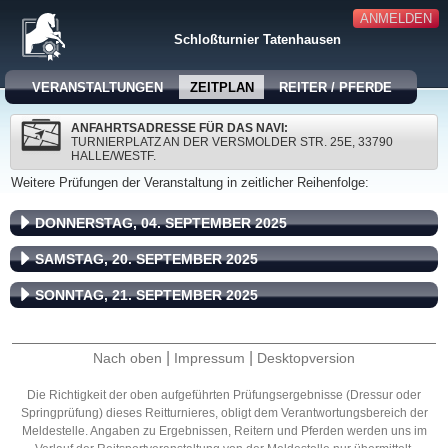
ANMELDEN
Schloßturnier Tatenhausen
VERANSTALTUNGEN
ZEITPLAN
REITER / PFERDE
ANFAHRTSADRESSE FÜR DAS NAVI:
TURNIERPLATZ AN DER VERSMOLDER STR. 25E, 33790
HALLE/WESTF.
Weitere Prüfungen der Veranstaltung in zeitlicher Reihenfolge:
DONNERSTAG, 04. SEPTEMBER 2025
SAMSTAG, 20. SEPTEMBER 2025
SONNTAG, 21. SEPTEMBER 2025
|
|
Nach oben
Impressum
Desktopversion
Die Richtigkeit der oben aufgeführten Prüfungsergebnisse (Dressur oder
Springprüfung) dieses Reitturnieres, obligt dem Verantwortungsbereich der
Meldestelle. Angaben zu Ergebnissen, Reitern und Pferden werden uns im