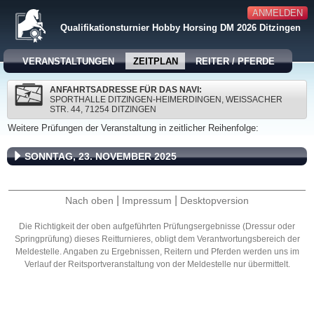
ANMELDEN
Qualifikationsturnier Hobby Horsing DM 2026 Ditzingen
VERANSTALTUNGEN
ZEITPLAN
REITER / PFERDE
ANFAHRTSADRESSE FÜR DAS NAVI:
SPORTHALLE DITZINGEN-HEIMERDINGEN, WEISSACHER
STR. 44, 71254 DITZINGEN
Weitere Prüfungen der Veranstaltung in zeitlicher Reihenfolge:
SONNTAG, 23. NOVEMBER 2025
|
|
Nach oben
Impressum
Desktopversion
Die Richtigkeit der oben aufgeführten Prüfungsergebnisse (Dressur oder
Springprüfung) dieses Reitturnieres, obligt dem Verantwortungsbereich der
Meldestelle. Angaben zu Ergebnissen, Reitern und Pferden werden uns im
Verlauf der Reitsportveranstaltung von der Meldestelle nur übermittelt.