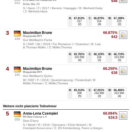
RTG Siefer Hof-Herkenrath e.V.
646
012
Bella Mia 26
S / Hann / F / 2017 / Benicio / Arpeggio / B: Werheid,Gaby
/ Z: Werheid,Hans
H:
67,813%
C:
66,875%
M:
67,188%
217
214
215
(2)
(4)
(2)
3
Maximilian Brune
66.875%
Wuppertaler RFV
642
100
Gut Wettlkam's Fanta
S / DSP / Db / 2019 / For Romance I / Charmeur / B: Lisa
& Thomas Müller, / Z: Müller,Thomas
H:
65,781%
C:
68,125%
M:
66,719%
210.500
218
213.500
(4)
(2)
(3)
4
Maximilian Brune
66.250%
Wuppertaler RFV
636
101
Gut Wettlkam's Quinn
W / DSP / F / 2019 / Quantensprung / Fürstenball / B:
Müller,Thomas / Z: Müller,Thomas
H:
65,313%
C:
67,031%
M:
66,406%
209
214.500
212.500
(5)
(3)
(4)
Weitere nicht platzierte Teilnehmer
5
Anna-Lena Czempiel
66.094%
RG Ober-Castrop e. V.
634.5
055
Dear D'arcy
S / Westf / R / 2016 / Danciano / Fürst Heinrich / B:
Czempiel,Anna-Lena / Z: ZG Knickenberg, Franz u.Gregor,