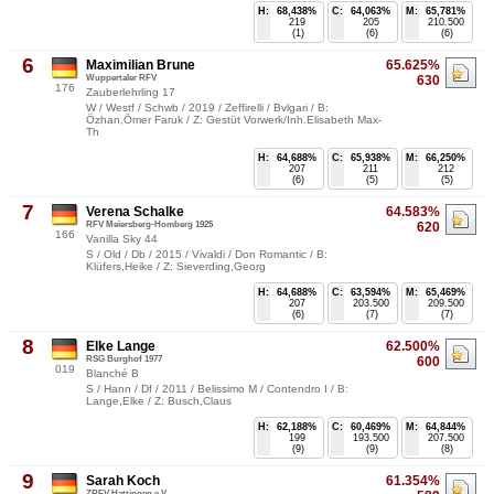
H:
68,438%
C:
64,063%
M:
65,781%
219
205
210.500
(1)
(6)
(6)
6
Maximilian Brune
65.625%
Wuppertaler RFV
630
176
Zauberlehrling 17
W / Westf / Schwb / 2019 / Zeffirelli / Bvlgari / B:
Özhan,Ömer Faruk / Z: Gestüt Vorwerk/Inh.Elisabeth Max-
Th
H:
64,688%
C:
65,938%
M:
66,250%
207
211
212
(6)
(5)
(5)
7
Verena Schalke
64.583%
RFV Meiersberg-Homberg 1925
620
166
Vanilla Sky 44
S / Old / Db / 2015 / Vivaldi / Don Romantic / B:
Klüfers,Heike / Z: Sieverding,Georg
H:
64,688%
C:
63,594%
M:
65,469%
207
203.500
209.500
(6)
(7)
(7)
8
Elke Lange
62.500%
RSG Burghof 1977
600
019
Blanché B
S / Hann / Df / 2011 / Belissimo M / Contendro I / B:
Lange,Elke / Z: Busch,Claus
H:
62,188%
C:
60,469%
M:
64,844%
199
193.500
207.500
(9)
(9)
(8)
9
Sarah Koch
61.354%
ZRFV Hattingen e.V.