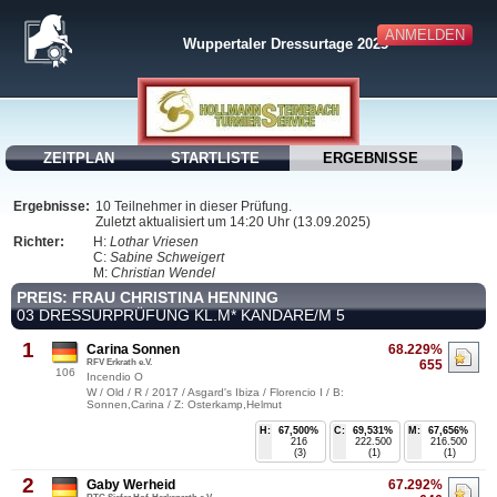
ANMELDEN
Wuppertaler Dressurtage 2025
ZEITPLAN
STARTLISTE
ERGEBNISSE
Ergebnisse:
10 Teilnehmer in dieser Prüfung.
Zuletzt aktualisiert um 14:20 Uhr (13.09.2025)
Richter:
H:
Lothar Vriesen
C:
Sabine Schweigert
M:
Christian Wendel
PREIS: FRAU CHRISTINA HENNING
03 DRESSURPRÜFUNG KL.M* KANDARE/M 5
1
Carina Sonnen
68.229%
RFV Erkrath e.V.
655
106
Incendio O
W / Old / R / 2017 / Asgard's Ibiza / Florencio I / B:
Sonnen,Carina / Z: Osterkamp,Helmut
H:
67,500%
C:
69,531%
M:
67,656%
216
222.500
216.500
(3)
(1)
(1)
2
Gaby Werheid
67.292%