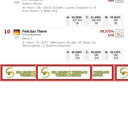
589
095
Galeno Marrón
W / Hann / Db / 2014 / Gandhi / Lauries Crusador xx / B:
Koch,Sarah / Z: Bätje,Jörg
H:
63,594%
C:
61,406%
M:
59,063%
203.500
196.500
189
(8)
(8)
(9)
10
Felicitas Thiem
59.375%
RV Gut Bärbroich
570
125
Maha 5
S / Hann / R / 2017 / Millennium / De Niro / B: Neven Du
Mont,Isabella / Z: Rueben,Johannes
H:
60,938%
C:
59,063%
M:
58,125%
195
189
186
(10)
(10)
(10)