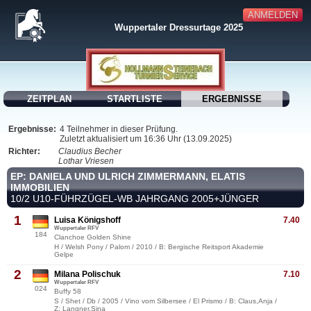
ANMELDEN
Wuppertaler Dressurtage 2025
ZEITPLAN
STARTLISTE
ERGEBNISSE
Ergebnisse:
4 Teilnehmer in dieser Prüfung.
Zuletzt aktualisiert um 16:36 Uhr (13.09.2025)
Richter:
Claudius Becher
Lothar Vriesen
EP: DANIELA UND ULRICH ZIMMERMANN, ELATIS
IMMOBILIEN
10/2 U10-FÜHRZÜGEL-WB JAHRGANG 2005+JÜNGER
1
Luisa Königshoff
7.40
Wuppertaler RFV
184
Clanchoe Golden Shine
H / Welsh Pony / Palom / 2010 / B: Bergische Reitsport Akademie
Gelpe
2
Milana Polischuk
7.10
Wuppertaler RFV
024
Buffy 58
S / Shet / Db / 2005 / Vino vom Silbersee / El Prismo / B: Claus,Anja /
Z: Langner,Sina