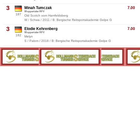
3
Minah Tumczak
7.00
Wuppertaler RFV
187
Old Scotch vom Hamfeldsberg
W / Schwa / 2011 / B: Bergische Reitsportakademie Gelpe G
3
Elodie Kehrenberg
7.00
Wuppertaler RFV
182
Melyn
S / Palom / 2016 / B: Bergische Reitsportakademie Gelpe G