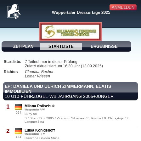
ANMELDEN
Wuppertaler Dressurtage 2025
ZEITPLAN
STARTLISTE
ERGEBNISSE
Startliste:
7 Teilnehmer in dieser Prüfung.
Zuletzt aktualisiert um 16:30 Uhr (13.09.2025)
Richter:
Claudius Becher
Lothar Vriesen
EP: DANIELA UND ULRICH ZIMMERMANN, ELATIS
IMMOBILIEN
10 U10-FÜHRZÜGEL-WB JAHRGANG 2005+JÜNGER
1
Milana Polischuk
Wuppertaler RFV
024
Buffy 58
S / Shet / Db / 2005 / Vino vom Silbersee / El Prismo / B: Claus,Anja / Z:
Langner,Sina
2
Luisa Königshoff
Wuppertaler RFV
184
Clanchoe Golden Shine