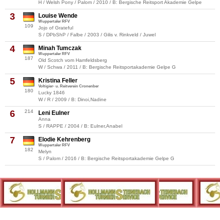
H / Welsh Pony / Palom / 2010 / B: Bergische Reitsport Akademie Gelpe
3
Louise Wende
Wuppertaler RFV
109
Jojo of Grateful
S / DPbShP / Falbe / 2003 / Gilis v. Rinkveld / Juwel
4
Minah Tumczak
Wuppertaler RFV
187
Old Scotch vom Hamfeldsberg
W / Schwa / 2011 / B: Bergische Reitsportakademie Gelpe G
5
Kristina Feller
Voltigier- u. Reitverein Cronenber
180
Lucky 1846
W / R / 2009 / B: Dinoi,Nadine
6
214
Leni Eulner
Anna
S / RAPPE / 2004 / B: Eulner,Anabel
7
Elodie Kehrenberg
Wuppertaler RFV
182
Melyn
S / Palom / 2016 / B: Bergische Reitsportakademie Gelpe G