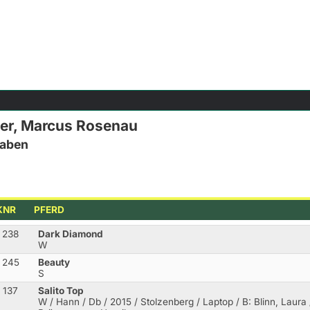
ler, Marcus Rosenau
gaben
KNR
PFERD
238
Dark Diamond
W
245
Beauty
S
137
Salito Top
W / Hann / Db / 2015 / Stolzenberg / Laptop
/ B: Blinn, Laura 