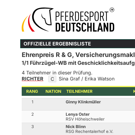
OFFIZIELLE ERGEBNISLISTE
Ehrenpreis R & G, Versicherungsmak
1/1 Führzügel-WB mit Geschicklichkeitsauf
4 Teilnehmer in dieser Prüfung.
RICHTER
Sina Graf / Erika Watson
C
RANG
NATION
TEILNEHMER
1
Ginny Klinkmüller
2
Lenya Oster
RSV Höheischweiler
3
Nick Blinn
RSG Rechentalerhof e.V.