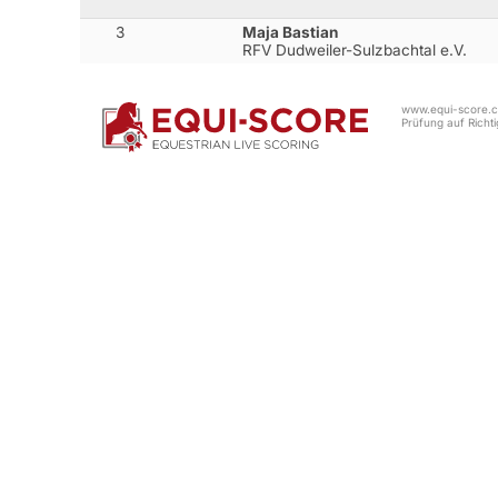
3
Maja Bastian
RFV Dudweiler-Sulzbachtal e.V.
www.equi-score.co
Prüfung auf Richtig