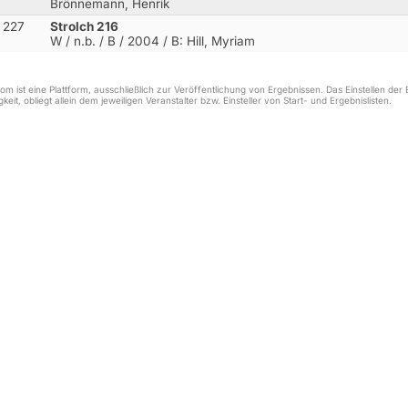
Brönnemann, Henrik
227
Strolch 216
W / n.b. / B / 2004
/ B: Hill, Myriam
m ist eine Plattform, ausschließlich zur Veröffentlichung von Ergebnissen. Das Einstellen de
keit, obliegt allein dem jeweiligen Veranstalter bzw. Einsteller von Start- und Ergebnislisten.