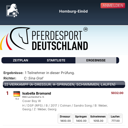
ANMELDEN
Homburg-Einöd
ZEITPLAN
STARTLISTE
ERGEBNISSE
Ergebnisse:
1 Teilnehmer in dieser Prüfung.
Richter:
C:
Sina Graf
22 VIERKAMPF (A-DRESSUR, A-SPRINGEN, SCHWIMMEN, LAUFEN)
1
Isabella Bromand
5032.00
RSG Lachenhof e.V.
154
Cover Boy W
H / DSP (RPS) / B / 2017 / Colman / Sandro Song / B: Weber,
Georg / Z: Weber, Georg
Dressur
Springen
Schwimmen
Laufen
1800.00
1400.00
1055.00
777.00