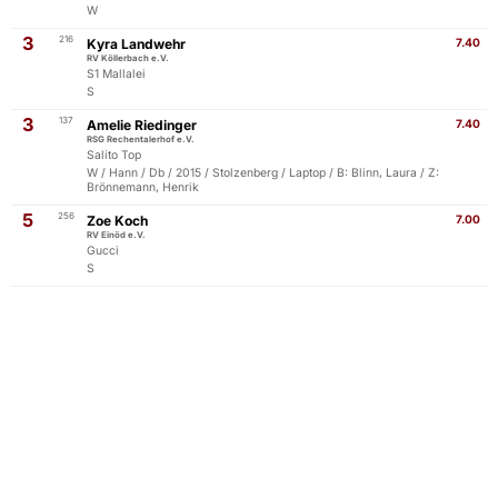
W
3
216
Kyra Landwehr
7.40
RV Köllerbach e.V.
S1 Mallalei
S
3
137
Amelie Riedinger
7.40
RSG Rechentalerhof e.V.
Salito Top
W / Hann / Db / 2015 / Stolzenberg / Laptop / B: Blinn, Laura / Z:
Brönnemann, Henrik
5
256
Zoe Koch
7.00
RV Einöd e.V.
Gucci
S