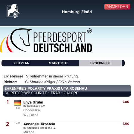
ANMELDEN
Homburg-Einöd
ZEITPLAN
STARTLISTE
ERGEBNISSE
Ergebnisse:
5 Teilnehmer in dieser Prüfung.
Richter:
C:
Maurice Krüger / Erika Watson
EHRENPREIS POLARITY PRAXIS UTA ROSENAU
3/1 REITER-WB SCHRITT - TRAB - GALOPP
1
Enya Gruhn
7.80
RV Köllerbach e.V.
198
Condor 632
W / Fuchs
2
221
Annabell Hirnstein
7.60
RV Grenzland-Kröppen e.V.
Mikado