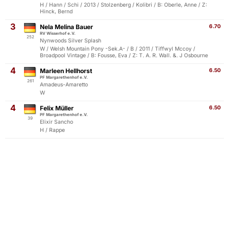
H / Hann / Schi / 2013 / Stolzenberg / Kolibri / B: Oberle, Anne / Z:
Hinck, Bernd
3
Nela Melina Bauer
6.70
RV Wisserhof e.V.
252
Nynwoods Silver Splash
W / Welsh Mountain Pony -Sek.A- / B / 2011 / Tiffwyl Mccoy /
Broadpool Vintage / B: Fousse, Eva / Z: T. A. R. Wall. &. J Osbourne
4
Marleen Hellhorst
6.50
PF Margarethenhof e.V.
261
Amadeus-Amaretto
W
4
Felix Müller
6.50
PF Margarethenhof e.V.
39
Elixir Sancho
H / Rappe