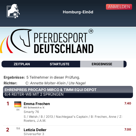
ANMELDEN
Homburg-Einöd
ZEITPLAN
STARTLISTE
ERGEBNISSE
Ergebnisse:
5 Teilnehmer in dieser Prüfung.
Richter:
C:
Annette Molter-Klein / Ute Nagel
EHRENPREIS PROCAPO MIRCO & TIMM EQUI DEPOT
6/4 REITER-WB MIT 2 SPRÜNGEN
1
Emma Frechen
7.40
RV Schweich e.V.
84
Smarty 76
S / Welsh / B / 2013 / Nachtegaal's Captain / B: Frechen, Anne / Z:
Roeters, J.A.M.
2
158
Letizia Deller
7.00
Silversurfer 3