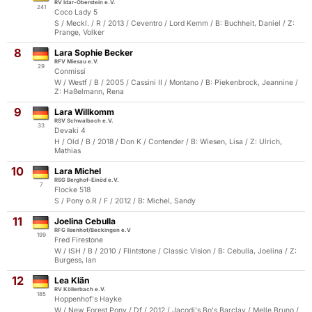
RV Idar-Oberstein e.V.
241
Coco Lady 5
S / Meckl. / R / 2013 / Ceventro / Lord Kemm / B: Buchheit, Daniel / Z:
Prange, Volker
8
Lara Sophie Becker
RFV Miesau e.V.
29
Conmissi
W / Westf / B / 2005 / Cassini II / Montano / B: Piekenbrock, Jeannine /
Z: Haßelmann, Rena
9
Lara Willkomm
RSV Schwalbach e.V.
33
Devaki 4
H / Old / B / 2018 / Don K / Contender / B: Wiesen, Lisa / Z: Ulrich,
Mathias
10
Lara Michel
RSG Berghof-Einöd e.V.
7
Flocke 518
S / Pony o.R / F / 2012 / B: Michel, Sandy
11
Joelina Cebulla
RFG Ilsenhof/Beckingen e.V
199
Fred Firestone
W / ISH / B / 2010 / Flintstone / Classic Vision / B: Cebulla, Joelina / Z:
Burgess, Ian
12
Lea Klän
RV Köllerbach e.V.
185
Hoppenhof's Hayke
W / New Forest Pony / Df / 2012 / Jacodi's Bo's Barclay / Melle Bruno /