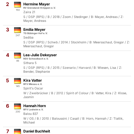
2
Hermine Mayer
RV Grenzland-Kröppen e.V.
150
Zaira 21
S / DSP (RPS) / B / 2018 / Zoom / Stedinger / B: Mayer, Andreas / Z:
Mayer, Andreas
3
Emilia Meyer
TG Bübinger Hof e.V.
247
Sediba
S / DSP (RPS) / Schwb / 2014 / Stockholm / B: Meersschaut, Gregor / Z:
Meersschaut, Gregor
4
Lea-Julie Dekeyser
RSV Schwalbach e.V.
46
Sithara 5
S / DSP (RPS) / B / 2015 / Szenario / Harvard / B: Wiesen, Lisa / Z:
Bender, Stephanie
5
Kira Vatter
RFV Miesau e.V.
145
Spirit's Oscar
W / Zweibrücker / B / 2012 / Spirit of Colour / B: Vatter, Kira / Z: Klose,
Jasmin
6
Hannah Horn
RFV Losheim e.V.
200
Balou 837
W / OS / B / 2010 / Baloussini / Casall / B: Horn, Hannah / Z: Tlatlik,
Michael
7
Daniel Buchheit