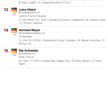
B: Klän, Judith / Z: Hoppenbrouwers, P.H.A.
13
Luisa Hinkel
RFV Zweibrücken e.V.
166
Just for Fun's Cheyana
S / DR (RPS) / B / 2010 / Goodluck Gromit / Unbekannt / B: Hinkel, Luisa
/ Z: Fritsch, Sabrina
14
Hermine Mayer
RV Grenzland-Kröppen e.V.
149
Chiquiletta
S / Old / B / 2009 / Checkpoint Charly / Quidam / B: Mayer, Hermine / Z:
König, Leo
15
Ella Schneider
RV Schweich e.V.
206
Eddy Cool H
W / Old / F / 2011 / Lausejunge / Magic Boy / B: Rodi, Martin / Z: Heck,
Steffi