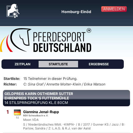
ANMELDEN
Homburg-Einöd
ZEITPLAN
STARTLISTE
ERGEBNISSE
Startliste:
15 Teilnehmer in dieser Prüfung.
Richter:
C:
Sina Graf / Annette Molter-Klein / Erika Watson
GELDPREIS KARIN OSTHEIMER SUTTER
EHRENPREIS TOCK‘S FUTTERMÜHLE
14 STILSPRINGPRÜFUNG KL.E 80CM
1
Giannina Jenal-Rupp
RSV Schwalbach e.V.
52
Moon VDA
S / Niederländisches Wblt. -KWPN- / B / 2017 / Gunner KS / Jazz / B:
Parlow, Sandra / Z: L.A.G. & R.J. van der Aalst