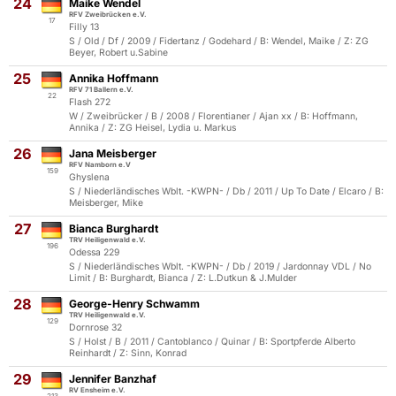
24
Maike Wendel
RFV Zweibrücken e.V.
17
Filly 13
S / Old / Df / 2009 / Fidertanz / Godehard / B: Wendel, Maike / Z: ZG
Beyer, Robert u.Sabine
25
Annika Hoffmann
RFV 71 Ballern e.V.
22
Flash 272
W / Zweibrücker / B / 2008 / Florentianer / Ajan xx / B: Hoffmann,
Annika / Z: ZG Heisel, Lydia u. Markus
26
Jana Meisberger
RFV Namborn e.V
159
Ghyslena
S / Niederländisches Wblt. -KWPN- / Db / 2011 / Up To Date / Elcaro / B:
Meisberger, Mike
27
Bianca Burghardt
TRV Heiligenwald e.V.
196
Odessa 229
S / Niederländisches Wblt. -KWPN- / Db / 2019 / Jardonnay VDL / No
Limit / B: Burghardt, Bianca / Z: L.Dutkun & J.Mulder
28
George-Henry Schwamm
TRV Heiligenwald e.V.
129
Dornrose 32
S / Holst / B / 2011 / Cantoblanco / Quinar / B: Sportpferde Alberto
Reinhardt / Z: Sinn, Konrad
29
Jennifer Banzhaf
RV Ensheim e.V.