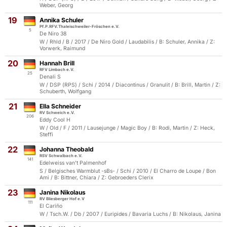
Weber, Georg
19
Annika Schuler
Pf.P.RFV.Thaleischweiler-Fröschen e.V.
5
De Niro 38
W / Rhld / B / 2017 / De Niro Gold / Laudabilis / B: Schuler, Annika / Z:
Vorwerk, Raimund
20
Hannah Brill
RFV Limbach e.V.
25
Denali S
W / DSP (RPS) / Schi / 2014 / Diacontinus / Granulit / B: Brill, Martin / Z:
Schuberth, Wolfgang
21
Ella Schneider
RV Schweich e.V.
206
Eddy Cool H
W / Old / F / 2011 / Lausejunge / Magic Boy / B: Rodi, Martin / Z: Heck,
Steffi
22
Johanna Theobald
RSV Schwalbach e.V.
141
Edelweiss van't Palmenhof
S / Belgisches Warmblut -sBs- / Schi / 2010 / El Charro de Loupe / Bon
Ami / B: Bittner, Chiara / Z: Gebroeders Clerix
23
Janina Nikolaus
RV Bliesberger Hof e.V
111
El Cariño
W / Tsch.W. / Db / 2007 / Euripides / Bavaria Luchs / B: Nikolaus, Janina