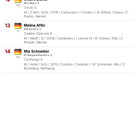
RFV Illtal e.V.
125
Cacau Z
W / Z.Rpf / Schi / 2018 / Canturano I / Clinton I / B: Bittner, Chiara / Z:
Diehm, Werner
13
Melina Aftin
PSG Penth e.V.
71
Captain Sparrow 6
W / Westf / B / 2008 / Contendro I / Lancer III / B: Heinen, Rita / Z:
Rissiek, Werner
14
Mia Schneider
PF Margarethenhof e.V.
163
Carthango 4
W / Holst / Schi / 2012 / Cardino / Calando I / B: Schneider, Mia / Z:
Bromberg, Wolfgang