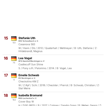
15
Stefanie Uth
RSV Schwalbach e.V.
122
Casanova 583
W / Hann / Db / 2012 / Quaterhall / Weltmeyer / B: Uth, Stefanie / Z:
Hildebrandt, Magnus
16
Lea Vogel
RFG Ilsenhof/Beckingen e.V
75
Castlecuff Sun Shine
S / Pony o.R / Palomino / 2014 / B: Vogel, Lea
17
Emelie Schwab
RV Beckingen e.V.
6
Checkolino KM Z
W / Z.Rpf / Schi / 2018 / Checkter / Pierrot / B: Schwab, Christian / Z:
Stal Meire
18
Isabella Bromand
RSG Lachenhof e.V.
154
Cover Boy W
H / DSP (RPS) / B / 2017 / Colman / Sandro Song / B: Weber, Georg / Z: