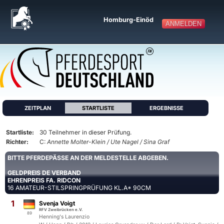
Homburg-Einöd
ANMELDEN
ZEITPLAN
STARTLISTE
ERGEBNISSE
Startliste:
30 Teilnehmer in dieser Prüfung.
Richter:
C:
Annette Molter-Klein / Ute Nagel / Sina Graf
BITTE PFERDEPÄSSE AN DER MELDESTELLE ABGEBEN.
GELDPREIS DE VERBAND
EHRENPREIS FA. RIDCON
16 AMATEUR-STILSPRINGPRÜFUNG KL.A* 90CM
1
Svenja Voigt
RFV Zweibrücken e.V.
89
Henning's Laurenzio