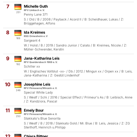
7
Michelle Guth
RFV Limbach e.V.
251
Penny Lane 371
S / Old / B / 2008 / Payback / Acord II / B: Scheidhauer, Lukas / Z:
Brüggehagen, Alfons
8
Ida Kreimes
RSG Ormesheim e.V
169
Sargeant 4
W / Holst / B / 2019 / Sandro Junior / Calato / B: Kreimes, Nicole / Z:
Müller-Schwender, Kerstin
9
Jana-Katharina Leis
RFV Queidersbach 1968 e.V.
192
Schiller xx
W / Englisches Vollblut -xx- / Db / 2012 / Mingun xx / Orpen xx / B: Leis,
Jana-Katharina / Z: Gestüt Lindenhof
10
Josephine Leis
RFV Pirmasens/Winzeln e.V.
248
Special White Lady
S / Westf / Schi / 2016 / Special Effect / Primeur's As / B: Leibisch, Anne
/ Z: Kandziora, Pascal
11
Emely Bour
RFV Pirmasens/Winzeln e.V.
250
Stakkato's Blue Senorita
S / Westf / B / 2018 / Stakkato Gold / Mr. Blue / B: Leis, Jessica / Z: ZG
Sterthoff, Heinrich u.Philipp
12
Chiara Bittner