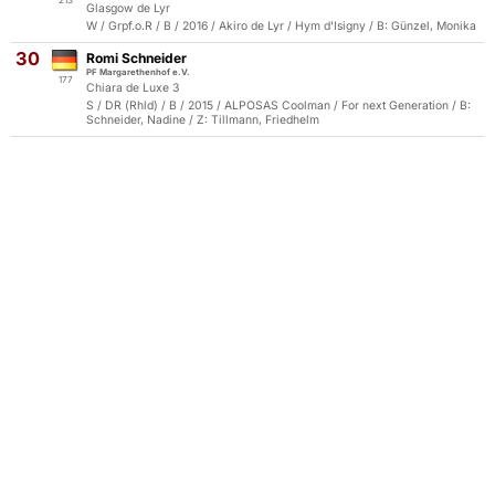
213
Glasgow de Lyr
W / Grpf.o.R / B / 2016 / Akiro de Lyr / Hym d'Isigny / B: Günzel, Monika
30
Romi Schneider
PF Margarethenhof e.V.
177
Chiara de Luxe 3
S / DR (Rhld) / B / 2015 / ALPOSAS Coolman / For next Generation / B:
Schneider, Nadine / Z: Tillmann, Friedhelm