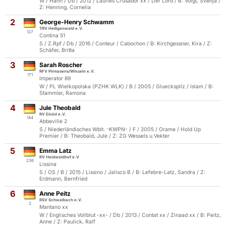
W / Hann / Db / 2012 / Lauries Crusador xx / Der Lord / B: Voigt, Svenja /
Z: Henning, Cornelia
2
George-Henry Schwamm
TRV Heiligenwald e.V.
127
Contina 51
S / Z.Rpf / Db / 2016 / Conteur / Cabochon / B: Kirchgessner, Kira / Z:
Schäfer, Britta
3
Sarah Roscher
RFV Pirmasens/Winzeln e.V.
171
Imperator 89
W / PL Wielkopolska (PZHK WLK) / B / 2005 / Glueckspilz / Islam / B:
Stammler, Ramona
4
Jule Theobald
RV Einöd e.V.
144
Abbeville 2
S / Niederländisches Wblt. -KWPN- / F / 2005 / Orame / Hold Up
Premier / B: Theobald, Jule / Z: ZG Wessels u.Vekter
5
Emma Latz
RV Heidwaldhof e.V
236
Lissina
S / OS / B / 2015 / Lissino / Jalisco B / B: Lefebre-Latz, Sandra / Z:
Erdmann, Bernfried
6
Anne Peitz
RSV Schwalbach e.V.
2
Mantano xx
W / Englisches Vollblut -xx- / Db / 2013 / Contat xx / Zinaad xx / B: Peitz,
Anne / Z: Paulick, Ralf