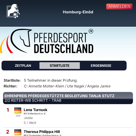
ANMELDEN
Homburg-Einöd
ZEITPLAN
STARTLISTE
ERGEBNISSE
Startliste:
5 Teilnehmer in dieser Prüfung.
Richter:
C:
Annette Molter-Klein / Ute Nagel / Angela Janke
EHRENPREIS PFERDEGESTÜTZTE BEGLEITUNG TANJA STUTZ
2/2 REITER-WB SCHRITT - TRAB
1
Lena Turnsek
RV Köllerbach e.V.
254
Jedda
S / Weiß
2
Theresa Philippa Hill
RFV Dudweiler-Sulzbachtal e.V.