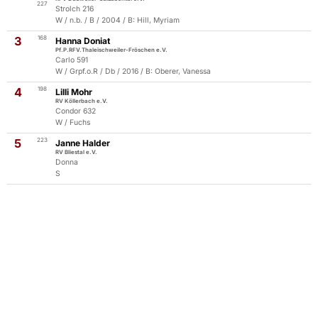
227
Strolch 216
W / n.b. / B / 2004 / B: Hill, Myriam
3
168
Hanna Doniat
Pf.P.RFV.Thaleischweiler-Fröschen e.V.
Carlo 591
W / Grpf.o.R / Db / 2016 / B: Oberer, Vanessa
4
198
Lilli Mohr
RV Köllerbach e.V.
Condor 632
W / Fuchs
5
223
Janne Halder
RV Bliestal e.V.
Donna
S