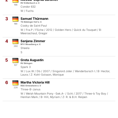
RV Köllerbach e.V.
198
Condor 632
W / Fuchs
3
Samuel Thürmann
TG Bübinger Hof e.V.
186
Cooky de Saint Paul
W / Fra.P / FSche / 2012 / Golden Hero / Quick du Touquet / B:
Meersschaut, Gregor
4
Sanjana Zimmer
RFV Weselberg e.V.
260
Sheela
S
5
Greta Augustin
RV Biringen
107
Spark 3
W / Lux.W / Db / 2007 / Singulord Joter / Wanderbursch I / B: Hector,
Laura / Z: Kohl-Soisson, Monique
6
Martha Victoria Hill
RSG Ormesheim e.V
226
Three-B-Janus
W / Welsh Mountain Pony -Sek.A- / Schi / 2017 / Three-b Toy Boy /
Henllan Mark / B: Hill, Myriam / Z: R. & B.H. Reipen