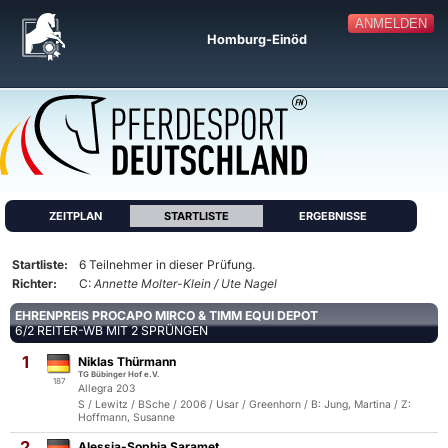
ANMELDEN
Homburg-Einöd
ZEITPLAN
STARTLISTE
ERGEBNISSE
Startliste:
6 Teilnehmer in dieser Prüfung.
Richter:
C:
Annette Molter-Klein / Ute Nagel
EHRENPREIS PROCAPO MIRCO & TIMM EQUI DEPOT
6/2 REITER-WB MIT 2 SPRÜNGEN
1
Niklas Thürmann
TG Bübinger Hof e.V.
187
Allegra 203
S / Lewitz / BSche / 2006 / Usar / Greenhorn / B: Jung, Martina / Z:
Hoffmann, Susanne
2
Alessia-Sophia Saramet