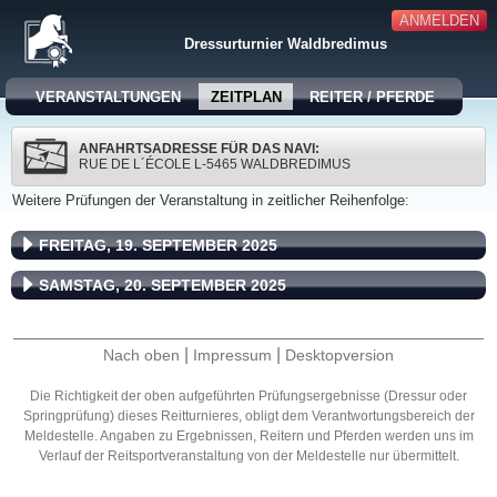
ANMELDEN
Dressurturnier Waldbredimus
VERANSTALTUNGEN
ZEITPLAN
REITER / PFERDE
ANFAHRTSADRESSE FÜR DAS NAVI:
RUE DE L´ÉCOLE L-5465 WALDBREDIMUS
Weitere Prüfungen der Veranstaltung in zeitlicher Reihenfolge:
FREITAG, 19. SEPTEMBER 2025
SAMSTAG, 20. SEPTEMBER 2025
|
|
Nach oben
Impressum
Desktopversion
Die Richtigkeit der oben aufgeführten Prüfungsergebnisse (Dressur oder
Springprüfung) dieses Reitturnieres, obligt dem Verantwortungsbereich der
Meldestelle. Angaben zu Ergebnissen, Reitern und Pferden werden uns im
Verlauf der Reitsportveranstaltung von der Meldestelle nur übermittelt.