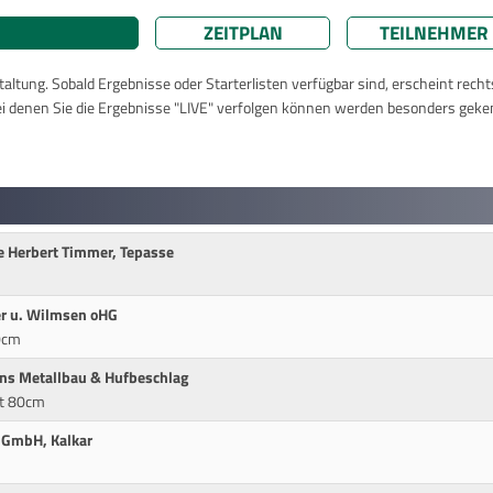
ZEITPLAN
TEILNEHMER
taltung. Sobald Ergebnisse oder Starterlisten verfügbar sind, erscheint rech
ei denen Sie die Ergebnisse "LIVE" verfolgen können werden besonders geke
e Herbert Timmer, Tepasse
r u. Wilmsen oHG
0cm
ens Metallbau & Hufbeschlag
it 80cm
 GmbH, Kalkar