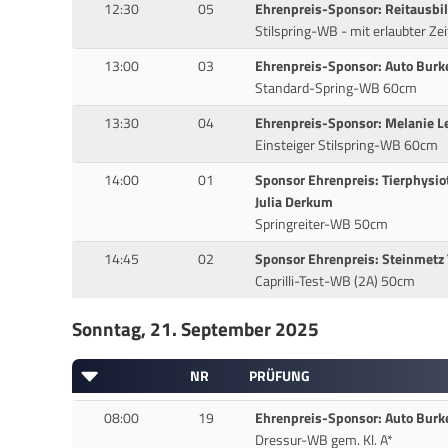
12:30
05
Ehrenpreis-Sponsor: Reitausbi
Stilspring-WB - mit erlaubter Ze
13:00
03
Ehrenpreis-Sponsor: Auto Burk
Standard-Spring-WB 60cm
13:30
04
Ehrenpreis-Sponsor: Melanie 
Einsteiger Stilspring-WB 60cm
14:00
01
Sponsor Ehrenpreis: Tierphysi
Julia Derkum
Springreiter-WB 50cm
14:45
02
Sponsor Ehrenpreis: Steinmetz
Caprilli-Test-WB (2A) 50cm
Sonntag, 21. September 2025
NR
PRÜFUNG
08:00
19
Ehrenpreis-Sponsor: Auto Burk
Dressur-WB gem. Kl. A*