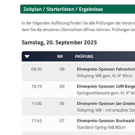
Zeitplan / Starterlisten / Ergebnisse
In der folgenden Auflistung finden Sie alle Prüfungen der Verans
dem Sie die einzelnen Übersichten öffnen können. Prüfungen b
Samstag, 20. September 2025
NR
PRÜFUNG
09:30
08
Ehrenpreis-Sponsor: Fahrschul
Stilspring-WB gem. Kl. A* 90cm
10:15
09
Ehrenpreis-Sponsor: LVM Berge
Springwettbewerb gem. Kl. A* 9
11:00
06
Ehrenpreis-Sponsor: Jan Groot
Stilspring-WB - mit erlaubter Ze
11:45
07
Ehrenpreis-Sponsor: Buchwald
Standard-Spring-WB 80cm