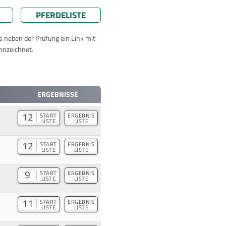
PFERDELISTE
ts neben der Prüfung ein Link mit
nnzeichnet.
ERGEBNISSE
12
START
ERGEBNIS
LISTE
LISTE
12
START
ERGEBNIS
LISTE
LISTE
9
START
ERGEBNIS
LISTE
LISTE
11
START
ERGEBNIS
LISTE
LISTE