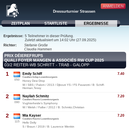
ANMELDEN
Dressurturnier Strassen
ZEITPLAN
STARTLISTE
ERGEBNISSE
Ergebnisse:
5 Teilnehmer in dieser Prüfung.
Zuletzt aktualisiert um 14:02 Uhr (27.09.2025)
Richter:
Stefanie Große
Claudia Hammen
PRIX DÉIEREFRUPS
QUALI FOYER MANGEN & ASSOCIÉS RW CUP 2025
03/2 REITER-WB SCHRITT - TRAB - GALOPP
1
Emily Schiff
7.40
Cavaliers Indep.Luxembourgeois
050
Honey Dew Drop
W / SBS / Palom / 2013 / Djbouti YS / FS Pavarotti / B: Schiff-
Herman,Tessy
2
Nayïlah Schmitz
7.20
Cavaliers Reunis Luxembourgeois
090
Vughterheide's Symphony
W / Welsh / Falbe / 2012 / B: Schmitz,Christian
2
Mia Kayser
7.20
Cavaliers Reunis Luxembourgeois
115
Hello Dolly
S / Braun / 2019 / B: Laurence Wenkin