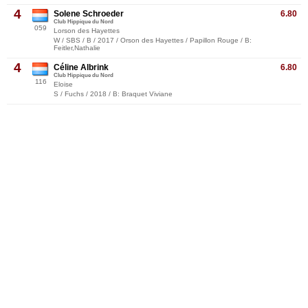
4
Solene Schroeder
6.80
Club Hippique du Nord
059
Lorson des Hayettes
W / SBS / B / 2017 / Orson des Hayettes / Papillon Rouge / B:
Feitler,Nathalie
4
Céline Albrink
6.80
Club Hippique du Nord
116
Eloise
S / Fuchs / 2018 / B: Braquet Viviane