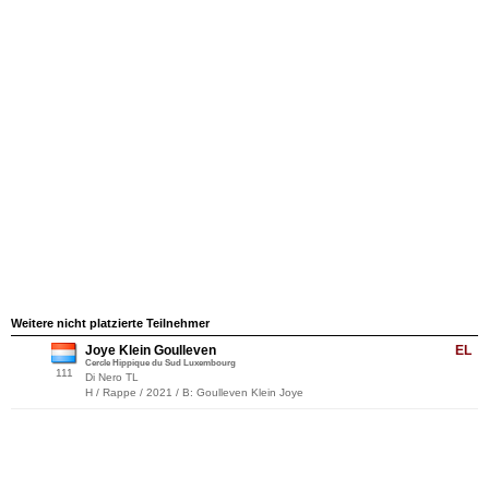
Weitere nicht platzierte Teilnehmer
Joye Klein Goulleven
EL
Cercle Hippique du Sud Luxembourg
111
Di Nero TL
H / Rappe / 2021 / B: Goulleven Klein Joye