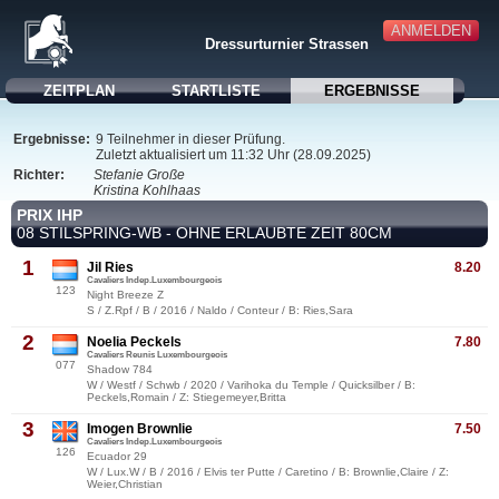
ANMELDEN
Dressurturnier Strassen
ZEITPLAN
STARTLISTE
ERGEBNISSE
Ergebnisse:
9 Teilnehmer in dieser Prüfung.
Zuletzt aktualisiert um 11:32 Uhr (28.09.2025)
Richter:
Stefanie Große
Kristina Kohlhaas
PRIX IHP
08 STILSPRING-WB - OHNE ERLAUBTE ZEIT 80CM
1
Jil Ries
8.20
Cavaliers Indep.Luxembourgeois
123
Night Breeze Z
S / Z.Rpf / B / 2016 / Naldo / Conteur / B: Ries,Sara
2
Noelia Peckels
7.80
Cavaliers Reunis Luxembourgeois
077
Shadow 784
W / Westf / Schwb / 2020 / Varihoka du Temple / Quicksilber / B:
Peckels,Romain / Z: Stiegemeyer,Britta
3
Imogen Brownlie
7.50
Cavaliers Indep.Luxembourgeois
126
Ecuador 29
W / Lux.W / B / 2016 / Elvis ter Putte / Caretino / B: Brownlie,Claire / Z:
Weier,Christian