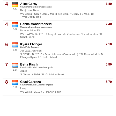
4
Alice Cerny
7.40
Cavaliers Indep.Luxembourgeois
004
Banjo des Baux
W / Camg / Schi / 2011 / Milord des Baux / Grizzly du Mas / B:
Thyes,Jacqueline
4
Hanna Manderscheid
7.40
Cavaliers Indep.Luxembourgeois
069
Number Nine FS
W / KWPN / B / 2018 / Tangelo van de Zuuthoeve / Heartbreaker / B:
Schiff,Frank
6
Kyara Elvinger
7.10
Club Etrier Pegasus
129
Juli Jaya Johnson
S / DSP / B / 2015 / Jake Johnson (Guess Who) / Sir Donnerhall I / B:
Elvinger,Kyara / Z: Kohn,Alfred
7
Betty Risch
6.80
Cavaliers Reunis Luxembourgeois
124
Alizee
S / braun / 2016 / B: Ghislaine Frank
8
Giusi Carenza
6.70
Cavaliers Reunis Luxembourgeois
110
Larry
W / Weiss / 2017 / B: Manon Feith