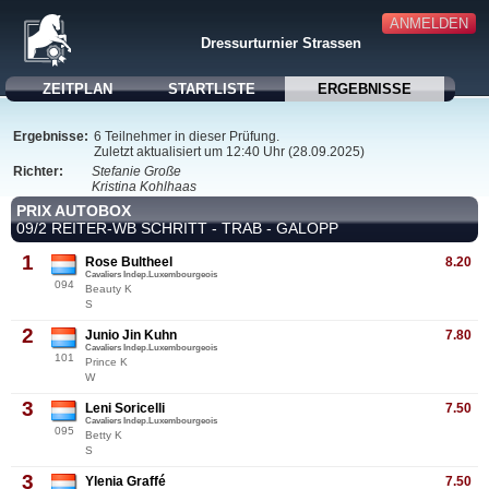
ANMELDEN
Dressurturnier Strassen
ZEITPLAN
STARTLISTE
ERGEBNISSE
Ergebnisse:
6 Teilnehmer in dieser Prüfung.
Zuletzt aktualisiert um 12:40 Uhr (28.09.2025)
Richter:
Stefanie Große
Kristina Kohlhaas
PRIX AUTOBOX
09/2 REITER-WB SCHRITT - TRAB - GALOPP
1
Rose Bultheel
8.20
Cavaliers Indep.Luxembourgeois
094
Beauty K
S
2
Junio Jin Kuhn
7.80
Cavaliers Indep.Luxembourgeois
101
Prince K
W
3
Leni Soricelli
7.50
Cavaliers Indep.Luxembourgeois
095
Betty K
S
3
Ylenia Graffé
7.50