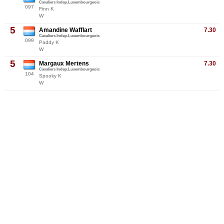
Cavaliers Indep.Luxembourgeois
097
Finn K
W
5
Amandine Wafflart
7.30
Cavaliers Indep.Luxembourgeois
099
Paddy K
W
5
Margaux Mertens
7.30
Cavaliers Indep.Luxembourgeois
104
Spooky K
W