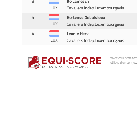
3
Bo Lamesch
LUX
Cavaliers Indep.Luxembourgeois
4
Hortense Debaisieux
LUX
Cavaliers Indep.Luxembourgeois
4
Leonie Heck
LUX
Cavaliers Indep.Luxembourgeois
www.equi-score.com i
obliegt allein dem je