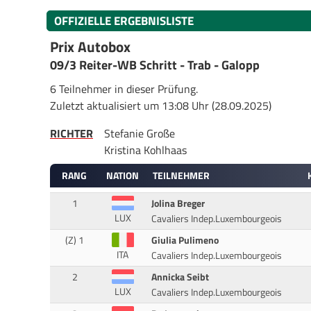
OFFIZIELLE ERGEBNISLISTE
Prix Autobox
09/3 Reiter-WB Schritt - Trab - Galopp
6 Teilnehmer in dieser Prüfung.
Zuletzt aktualisiert um 13:08 Uhr (28.09.2025)
RICHTER
Stefanie Große
Kristina Kohlhaas
RANG
NATION
TEILNEHMER
1
Jolina Breger
LUX
Cavaliers Indep.Luxembourgeois
(Z) 1
Giulia Pulimeno
ITA
Cavaliers Indep.Luxembourgeois
2
Annicka Seibt
LUX
Cavaliers Indep.Luxembourgeois