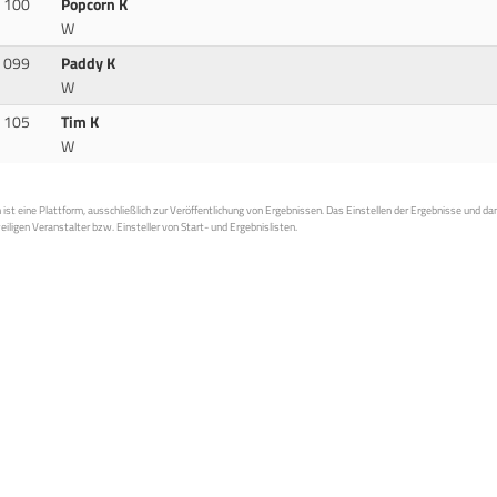
100
Popcorn K
W
099
Paddy K
W
105
Tim K
W
st eine Plattform, ausschließlich zur Veröffentlichung von Ergebnissen. Das Einstellen der Ergebnisse und da
weiligen Veranstalter bzw. Einsteller von Start- und Ergebnislisten.