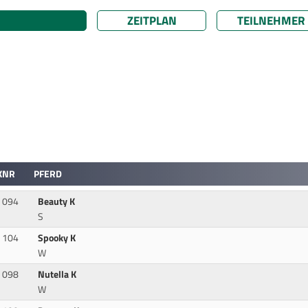
ZEITPLAN
TEILNEHMER
KNR
PFERD
094
Beauty K
S
104
Spooky K
W
098
Nutella K
W