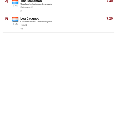
4
Tina Mallaman
7.40
Cavaliers Indep.Luxembourgeois
102
Princess K
S
5
Lea Jacquot
7.20
Cavaliers Indep.Luxembourgeois
105
Tim K
W