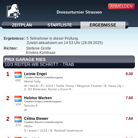
ANMELDEN
Dressurturnier Strassen
ZEITPLAN
STARTLISTE
ERGEBNISSE
Ergebnisse:
5 Teilnehmer in dieser Prüfung.
Zuletzt aktualisiert um 14:53 Uhr (28.09.2025)
Richter:
Stefanie Große
Kristina Kohlhaas
PRIX GARAGE RIES
10/3 REITER-WB SCHRITT - TRAB
1
Leonie Engel
8.00
Cavaliers Reunis Luxembourgeois
092
Wohld Teify
W / Wel.B / R / 2003 / Trefiw Timmy / Wingrove Foxtrott / B: Haas,Lily /
Z: ZG Bödecker, Bernd u.Ernst H.,
2
Heloise Warken
7.60
Cavaliers Indep.Luxembourgeois
104
Spooky K
W
2
Célina Biewer
7.60
Cavaliers Reunis Luxembourgeois
122
Alizée
S / braun / 2016 / B: Reitstall Uewersauer