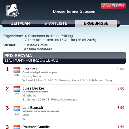
ANMELDEN
Dressurturnier Strassen
ZEITPLAN
STARTLISTE
ERGEBNISSE
Ergebnisse:
4 Teilnehmer in dieser Prüfung.
Zuletzt aktualisiert um 15:49 Uhr (28.09.2025)
Richter:
Stefanie Große
Kristina Kohlhaas
PRIX RECYMA
11/1 PONY-FÜHRZÜGEL-WB
1
Lina Steil
9.00
Cavaliers Indep.Luxembourgeois
037
Finding Nemo
W / Wel.A / AmbCh / 2013 / Penwisg Pirate / B: Schiff-Herman,Tessy
2
Jules Becker
8.00
Club Hippique Beaufort
120
Margherita
S / Schec / 2019 / B: Reitstall Uewersauer
3
Leni Bausch
7.50
Cavaliers Reunis Luxembourgeois
130
Maxi
W
3
Prussen;Camille
7.50