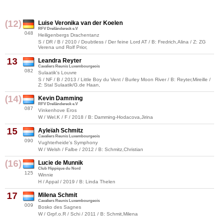
(12)
Luise Veronika van der Koelen
RFV Dreiländereck e.V
048
Heiligenbergs Drachentanz
S / DR / B / 2010 / Doubtless / Der feine Lord AT / B: Fredrich,Alina / Z: ZG
Verena und Rolf Prior,
13
Leandra Reyter
Cavaliers Reunis Luxembourgeois
082
Sulaatik's Louvre
S / NF / B / 2013 / Little Boy du Vent / Burley Moon River / B: Reyter,Mireille /
Z: Stal Sulaatik/G.de Haan,
(14)
Kevin Damming
RFV Dreiländereck e.V
087
Vinkenhove Eros
W / Wel.K / F / 2018 / B: Damming-Hodacova,Jirina
15
Ayleïah Schmitz
Cavaliers Reunis Luxembourgeois
090
Vughterheide's Symphony
W / Welsh / Falbe / 2012 / B: Schmitz,Christian
(16)
Lucie de Munnik
Club Hippique du Nord
125
Winnie
H / Appal / 2019 / B: Linda Thelen
17
Milena Schmit
Cavaliers Reunis Luxembourgeois
009
Bosko des Sagnes
W / Grpf.o.R / Schi / 2011 / B: Schmit,Milena