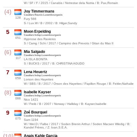
W / SF / F / 2015 / Canabis / Notrestar dela Nutria / B: Pax,Romain
(4)
Joy Timmermans
Cavaliers Reunis Luxembourgeois
128
Fury 566
S / Lux.W / B / 2002 / B: Hilger,Sandy
5
Moon Erpelding
Cavaliers Indep.Luxembourgeois
051
Hypnose des Ravieres
S / Camg / Schi / 2017 / Campino des Prevots / Gitan du Mas II
(6)
Mia Salgado
Cavaliers Indep.Luxembourgeois
117
LA ISLA BONITA
S / BUCKS / 2017 / B: CHRISTINA AGUDO
7
Lena Heuertz
Cavaliers Indep.Luxembourgeois
059
Lorson des Hayettes
W / SBS / B / 2017 / Orson des Hayettes / Papillon Rouge / B: Feitler,Nathalie
(8)
Isabelle Kayser
Cavaliers Indep.Luxembourgeois
066
Nico 1421
W / Freib / B / 2007 / Norway / Halliday / B: Kayser,Isabelle
9
Zoé Bourquel
Cavaliers Indep.Luxembourgeois
075
Sam 1194
W / Wel.D / Falbe / 2017 / Soden Brenin Arthur / Soden Macsen Wledig / B:
Kandel Frères, / Z: Ioan,S.E.A.
(10)
Anais Kahle Garcia