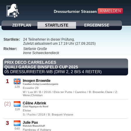
ANMELDEN
Dressurturnier Strassen
ZEITPLAN
STARTLISTE
ERGEBNISSE
Startliste:
24 Teilnehmer in dieser Prüfung.
Zuletzt aktualisiert um 17:19 Uhr (27.09.2025)
Richter:
Stefanie Große
Irene Schweckendieck
PRIX DECO CARRELAGES
QUALI GARAGE BINSFELD CUP 2025
05 DRESSURREITER-WB (DRW 2, 2 BIS 4 REITER)
1
Imogen Brownlie
Cavaliers Indep.Luxembourgeois
126
Ecuador 29
W / Lux.W / B / 2016 / Elvis ter Putte / Caretino / B: Brownlie,Claire / Z:
Weier,Christian
(2)
Céline Albrink
Club Hippique du Nord
116
Eloise
S / Fuchs / 2018 / B: Braquet Viviane
3
Julie Pax
Reitclub Meeschhaff
040
Flambeau d' Aubigny