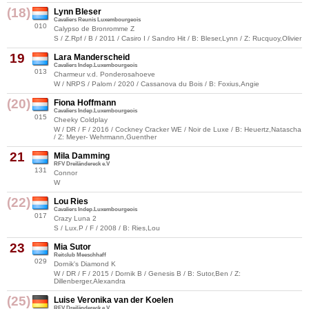
(18)
Lynn Bleser
Cavaliers Reunis Luxembourgeois
010
Calypso de Bronromme Z
S / Z.Rpf / B / 2011 / Casiro I / Sandro Hit / B: Bleser,Lynn / Z: Rucquoy,Olivier
19
Lara Manderscheid
Cavaliers Indep.Luxembourgeois
013
Charmeur v.d. Ponderosahoeve
W / NRPS / Palom / 2020 / Cassanova du Bois / B: Foxius,Angie
(20)
Fiona Hoffmann
Cavaliers Indep.Luxembourgeois
015
Cheeky Coldplay
W / DR / F / 2016 / Cockney Cracker WE / Noir de Luxe / B: Heuertz,Natascha
/ Z: Meyer- Wehrmann,Guenther
21
Mila Damming
RFV Dreiländereck e.V
131
Connor
W
(22)
Lou Ries
Cavaliers Indep.Luxembourgeois
017
Crazy Luna 2
S / Lux.P / F / 2008 / B: Ries,Lou
23
Mia Sutor
Reitclub Meeschhaff
029
Dornik's Diamond K
W / DR / F / 2015 / Dornik B / Genesis B / B: Sutor,Ben / Z:
Dillenberger,Alexandra
(25)
Luise Veronika van der Koelen
RFV Dreiländereck e.V