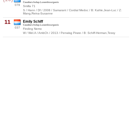
Cavaliers Indep.Luxembourgeois
079
Smilla 71
S / Hann / Df / 2008 / Samarant / Cordial Medoc / B: Kahle,Jean-Luc / Z:
Mang,Reina-Susanne
11
Emily Schiff
Cavaliers Indep.Luxembourgeois
037
Finding Nemo
W / Wel.A / AmbCh / 2013 / Penwisg Pirate / B: Schiff-Herman,Tessy