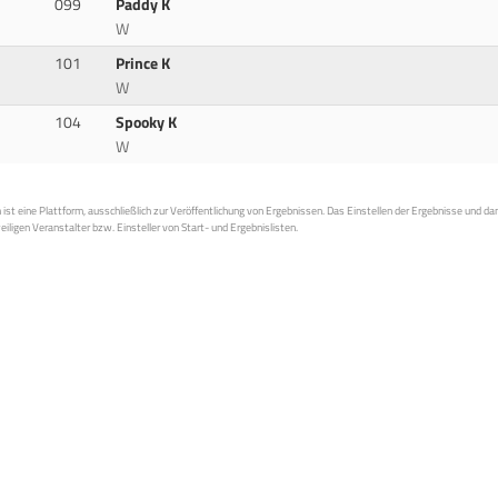
099
Paddy K
W
101
Prince K
W
104
Spooky K
W
st eine Plattform, ausschließlich zur Veröffentlichung von Ergebnissen. Das Einstellen der Ergebnisse und da
weiligen Veranstalter bzw. Einsteller von Start- und Ergebnislisten.