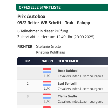
OFFIZIELLE STARTLISTE
Prix Autobox
09/2 Reiter-WB Schritt - Trab - Galopp
6 Teilnehmer in dieser Prüfung.
Zuletzt aktualisiert um 12:40 Uhr (28.09.2025)
RICHTER
Stefanie Große
Kristina Kohlhaas
NR
NATION
TEILNEHMER
1
Rose Bultheel
LUX
Cavaliers Indep.Luxembourgeois
2
Leni Soricelli
LUX
Cavaliers Indep.Luxembourgeois
3
Ylenia Graffé
LUX
Cavaliers Indep.Luxembourgeois