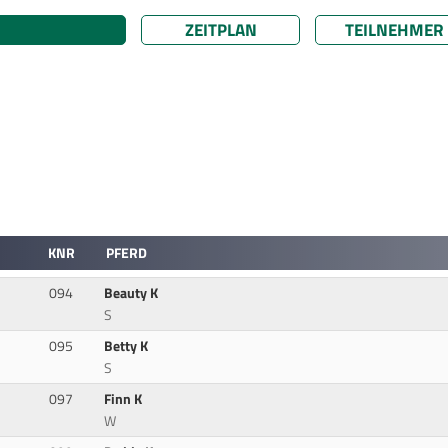
ZEITPLAN
TEILNEHMER
KNR
PFERD
094
Beauty K
S
095
Betty K
S
097
Finn K
W