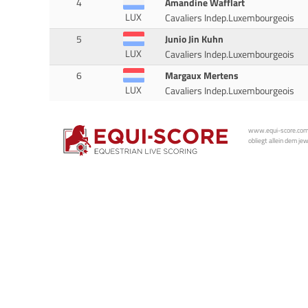
4
Amandine Wafflart
LUX
Cavaliers Indep.Luxembourgeois
5
Junio Jin Kuhn
LUX
Cavaliers Indep.Luxembourgeois
6
Margaux Mertens
LUX
Cavaliers Indep.Luxembourgeois
www.equi-score.com i
obliegt allein dem je