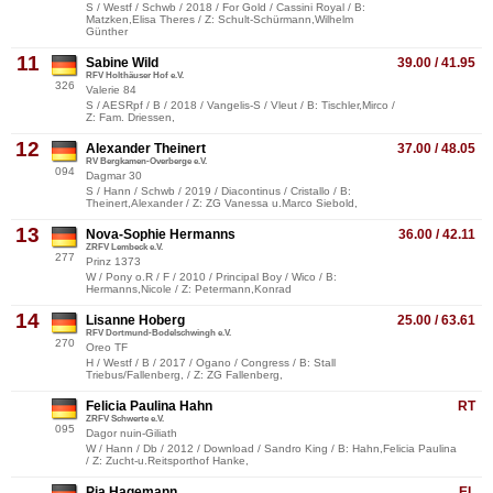
S / Westf / Schwb / 2018 / For Gold / Cassini Royal / B:
Matzken,Elisa Theres / Z: Schult-Schürmann,Wilhelm
Günther
11
Sabine Wild
39.00 / 41.95
RFV Holthäuser Hof e.V.
326
Valerie 84
S / AESRpf / B / 2018 / Vangelis-S / Vleut / B: Tischler,Mirco /
Z: Fam. Driessen,
12
Alexander Theinert
37.00 / 48.05
RV Bergkamen-Overberge e.V.
094
Dagmar 30
S / Hann / Schwb / 2019 / Diacontinus / Cristallo / B:
Theinert,Alexander / Z: ZG Vanessa u.Marco Siebold,
13
Nova-Sophie Hermanns
36.00 / 42.11
ZRFV Lembeck e.V.
277
Prinz 1373
W / Pony o.R / F / 2010 / Principal Boy / Wico / B:
Hermanns,Nicole / Z: Petermann,Konrad
14
Lisanne Hoberg
25.00 / 63.61
RFV Dortmund-Bodelschwingh e.V.
270
Oreo TF
H / Westf / B / 2017 / Ogano / Congress / B: Stall
Triebus/Fallenberg, / Z: ZG Fallenberg,
Felicia Paulina Hahn
RT
ZRFV Schwerte e.V.
095
Dagor nuin-Giliath
W / Hann / Db / 2012 / Download / Sandro King / B: Hahn,Felicia Paulina
/ Z: Zucht-u.Reitsporthof Hanke,
Pia Hagemann
EL