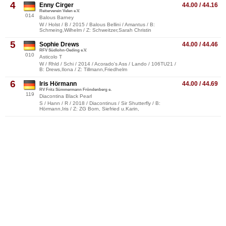
4
Enny Cirger
44.00 / 44.16
Reiterverein Velen e.V.
014
Balous Barney
W / Holst / B / 2015 / Balous Bellini / Amantus / B:
Schmeing,Wilhelm / Z: Schweitzer,Sarah Christin
5
Sophie Drews
44.00 / 44.46
RFV Südlohn-Oeding e.V.
010
Asticolo T
W / Rhld / Schi / 2014 / Acorado's Ass / Lando / 106TU21 /
B: Drews,Ilona / Z: Tillmann,Friedhelm
6
Iris Hörmann
44.00 / 44.69
RV Fritz Sümmermann Fröndenberg e.
119
Diacontina Black Pearl
S / Hann / R / 2018 / Diacontinus / Sir Shutterfly / B:
Hörmann,Iris / Z: ZG Born, Siefried u.Karin,