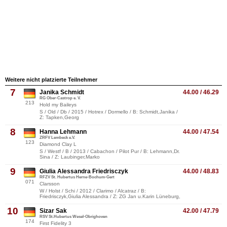
Weitere nicht platzierte Teilnehmer
7
Janika Schmidt
44.00 / 46.29
RG Ober-Castrop e. V.
213
Hold my Baileys
S / Old / Db / 2015 / Hotrex / Dormello / B: Schmidt,Janika /
Z: Tapken,Georg
8
Hanna Lehmann
44.00 / 47.54
ZRFV Lembeck e.V.
123
Diamond Clay L
S / Westf / B / 2013 / Cabachon / Pilot Pur / B: Lehmann,Dr.
Sina / Z: Laubinger,Marko
9
Giulia Alessandra Friedrisczyk
44.00 / 48.83
RFZV St. Hubertus Herne-Bochum-Gert
071
Clarsson
W / Holst / Schi / 2012 / Clarimo / Alcatraz / B:
Friedrisczyk,Giulia Alessandra / Z: ZG Jan u.Karin Lüneburg,
10
Sizar Sak
42.00 / 47.79
RSV St.Hubertus Wesel-Obrighoven
174
First Fidelity 3