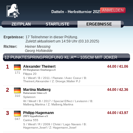
ANMELDEN
Datteln - Herbstturnier 2025
ZEITPLAN
STARTLISTE
ERGEBNISSE
Ergebnisse:
17 Teilnehmer in dieser Prüfung.
Zuletzt aktualisiert um 14:59 Uhr (03.10.2025)
Richter:
Heiner Messing
Georg Hofstedde
12 PUNKTESPRINGPRÜFUNG KL.A** - 105CM MIT JOKER
1
Alexander Theinert
44.00 / 41.06
RV Bergkamen-Overberge e.V.
171
Filippa 20
S / Westf / B / 2011 / Flatrate / Avec Coeur / B:
Theinert,Alexander / Z: Droege,Walter P.J
2
Martina Malberg
44.00 / 42.36
Reiterverein Velen e.V.
310
Splatoon
W / Westf / B / 2017 / Special Effect / Levisonn / B:
Malberg,Martina / Z: Malberg,Martina
3
Philipp Hagemann
44.00 / 43.97
ZRFV Appelhülsen e.V.
047
Carina 555
S / Westf / R / 2009 / Christ / Lago Navaro / B:
Hagemann,Josef / Z: Hagemann,Josef