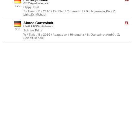
ZRFV Appelhülsen e.V.
179
Flippy Total
S / Hann / B / 2016 / Flic Flac / Contendro I / B: Hagemann,Pia / Z:
Lühs,Dr. Michael
Aimee Ganswindt
EL
Ländl. RFV Kirchhellen e. V.
300
Schnee Prinz
W / Trak. / B / 2016 / Asagao xx / Hirtentanz / B: Ganswindt,André / Z:
Reinelt,Hendrik