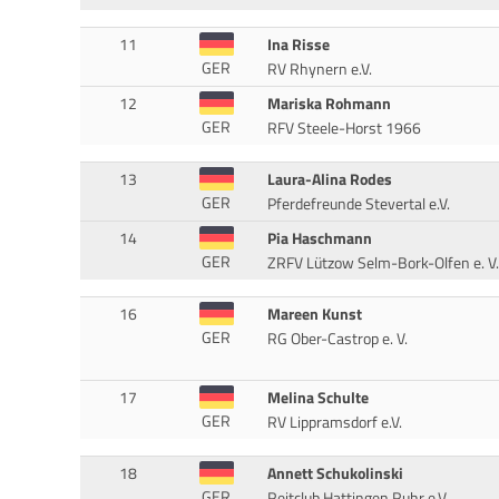
11
Ina Risse
GER
RV Rhynern e.V.
12
Mariska Rohmann
GER
RFV Steele-Horst 1966
13
Laura-Alina Rodes
GER
Pferdefreunde Stevertal e.V.
14
Pia Haschmann
GER
ZRFV Lützow Selm-Bork-Olfen e. V.
16
Mareen Kunst
GER
RG Ober-Castrop e. V.
17
Melina Schulte
GER
RV Lippramsdorf e.V.
18
Annett Schukolinski
GER
Reitclub Hattingen Ruhr e.V.