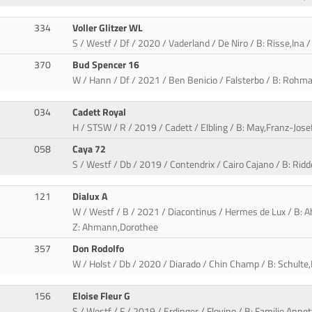
334
Voller Glitzer WL
S / Westf / Df / 2020 / Vaderland / De Niro / B: Risse,Ina
370
Bud Spencer 16
W / Hann / Df / 2021 / Ben Benicio / Falsterbo / B: Rohm
034
Cadett Royal
H / STSW / R / 2019 / Cadett / Elbling / B: May,Franz-Jose
058
Caya 72
S / Westf / Db / 2019 / Contendrix / Cairo Cajano / B: Ridde
121
Dialux A
W / Westf / B / 2021 / Diacontinus / Hermes de Lux / B:
Z: Ahmann,Dorothee
357
Don Rodolfo
W / Holst / Db / 2020 / Diarado / Chin Champ / B: Schulte,
156
Eloise Fleur G
S / Westf / F / 2019 / Erdinger / Flovino / B: Familie Annet