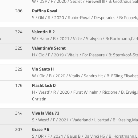
W / DSP / F / 2020 / Secret / Farewell III / B: Grotthaus,S
286
Raffina Royal
S / Old / R / 2020 / Rubin-Royal / Desperados / B: Poppe
324
Valentin B 2
n
W / Hann / B / 2021 / Vidar / Stalypso / B: Buchmann,Carla
325
Valentine's Secret
H / Old / F / 2019 / Vitalis / For Pleasure / B: Sternkopf-St
329
Vin Santo H
W / Old / B / 2020 / Vitalis / Sandro Hit / B: Eßling,Elisa
176
Flashblack D
H / Westf / R / 2020 / Fürst Wilhelm / Riccione / B: Erwig
Christin
344
Viva la Vida 73
S / Westf / F / 2021 / Vaderland / Libertad / B: Kresing,Ma
207
Grace P 6
S / DR / F / 2021 / Gaius B / Da Vinci HS / B: Horstmann,Li