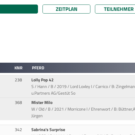
ZEITPLAN
TEILNEHMER
KNR
PFERD
238
Lolly Pop 42
S / Hann / B / 2019 / Lord Loxley I / Carrico / B: Zingelma
u.Partners AG/Gestüt So
368
Mister Milo
W / Old / B / 2021 / Morricone I / Ehrenwort / B: Büttner,
Jürgen
342
Sabrina's Surprise