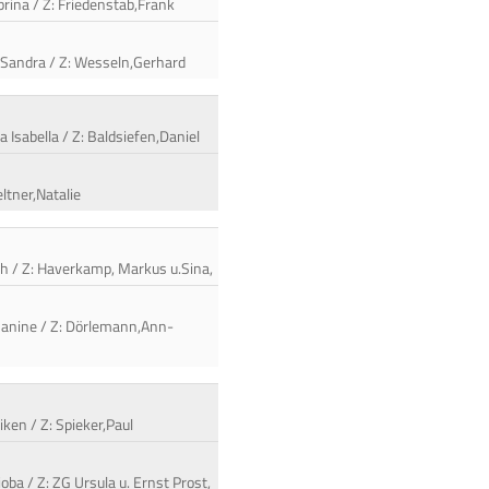
abrina / Z: Friedenstab,Frank
k,Sandra / Z: Wesseln,Gerhard
 Isabella / Z: Baldsiefen,Daniel
eltner,Natalie
beth / Z: Haverkamp, Markus u.Sina,
,Janine / Z: Dörlemann,Ann-
iken / Z: Spieker,Paul
oba / Z: ZG Ursula u. Ernst Prost,