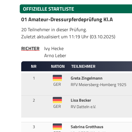
OFFIZIELLE STARTLISTE
01 Amateur-Dressurpferdeprüfung Kl.A
20 Teilnehmer in dieser Prüfung.
Zuletzt aktualisiert um 11:19 Uhr (03.10.2025)
RICHTER
Ivy Hecke
Arno Leber
NR
NATION
TEILNEHMER
1
Greta Zingelmann
GER
RFV Meiersberg-Homberg 1925
2
Lisa Becker
GER
RV Datteln e.V.
3
Sabrina Grotthaus