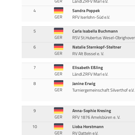
GER
Ländl.ZRFV Marl e.V.
4
Sandra Poppek
GER
RFV Iserlohn-Süd e.V.
5
Carla Isabella Buchmann
GER
RSV St.Hubertus Wesel-Obrighove
6
Natalie Sternkopf-Steltner
GER
RV Alt Bossel e. V.
7
Elisabeth Eßling
GER
Ländl.ZRFV Marl e.V.
8
Janine Erwig
GER
Turniergemeinschaft Silverthof e.V.
9
Anna-Sophie Kresing
GER
RFV 1876 Amelsbüren e. V.
10
Lioba Horstmann
GER
RV Datteln e.V.