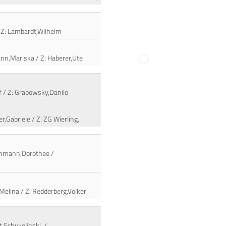
 / Z: Lambardt,Wilhelm
ann,Mariska / Z: Haberer,Ute
f / Z: Grabowsky,Danilo
r,Gabriele / Z: ZG Wierling,
 Ahmann,Dorothee /
Melina / Z: Redderberg,Volker
t Schukolinski, /