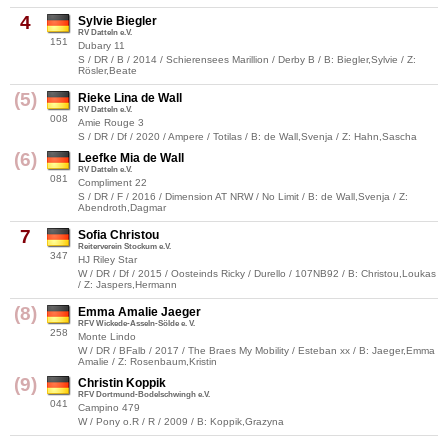
4
Sylvie Biegler
RV Datteln e.V.
151
Dubary 11
S / DR / B / 2014 / Schierensees Marillion / Derby B / B: Biegler,Sylvie / Z:
Rösler,Beate
(5)
Rieke Lina de Wall
RV Datteln e.V.
008
Amie Rouge 3
S / DR / Df / 2020 / Ampere / Totilas / B: de Wall,Svenja / Z: Hahn,Sascha
(6)
Leefke Mia de Wall
RV Datteln e.V.
081
Compliment 22
S / DR / F / 2016 / Dimension AT NRW / No Limit / B: de Wall,Svenja / Z:
Abendroth,Dagmar
7
Sofia Christou
Reiterverein Stockum e.V.
347
HJ Riley Star
W / DR / Df / 2015 / Oosteinds Ricky / Durello / 107NB92 / B: Christou,Loukas
/ Z: Jaspers,Hermann
(8)
Emma Amalie Jaeger
RFV Wickede-Asseln-Sölde e. V.
258
Monte Lindo
W / DR / BFalb / 2017 / The Braes My Mobility / Esteban xx / B: Jaeger,Emma
Amalie / Z: Rosenbaum,Kristin
(9)
Christin Koppik
RFV Dortmund-Bodelschwingh e.V.
041
Campino 479
W / Pony o.R / R / 2009 / B: Koppik,Grazyna