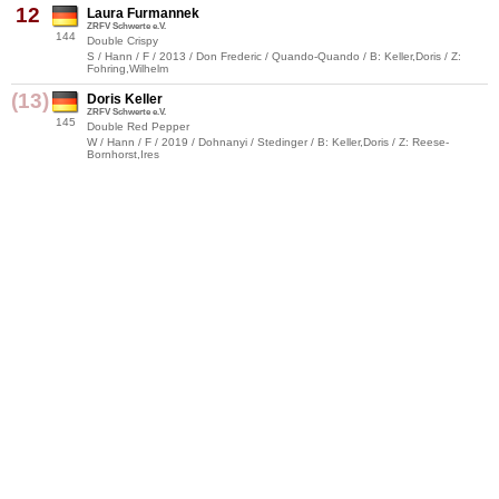
12
Laura Furmannek
ZRFV Schwerte e.V.
144
Double Crispy
S / Hann / F / 2013 / Don Frederic / Quando-Quando / B: Keller,Doris / Z:
Fohring,Wilhelm
(13)
Doris Keller
ZRFV Schwerte e.V.
145
Double Red Pepper
W / Hann / F / 2019 / Dohnanyi / Stedinger / B: Keller,Doris / Z: Reese-
Bornhorst,Ires