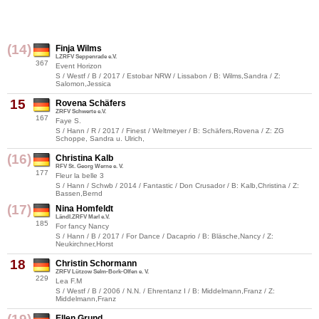
(14)
Finja Wilms
LZRFV Seppenrade e.V.
367
Event Horizon
S / Westf / B / 2017 / Estobar NRW / Lissabon / B: Wilms,Sandra / Z:
Salomon,Jessica
15
Rovena Schäfers
ZRFV Schwerte e.V.
167
Faye S.
S / Hann / R / 2017 / Finest / Weltmeyer / B: Schäfers,Rovena / Z: ZG
Schoppe, Sandra u. Ulrich,
(16)
Christina Kalb
RFV St. Georg Werne e. V.
177
Fleur la belle 3
S / Hann / Schwb / 2014 / Fantastic / Don Crusador / B: Kalb,Christina / Z:
Bassen,Bernd
(17)
Nina Homfeldt
Ländl.ZRFV Marl e.V.
185
For fancy Nancy
S / Hann / B / 2017 / For Dance / Dacaprio / B: Bläsche,Nancy / Z:
Neukirchner,Horst
18
Christin Schormann
ZRFV Lützow Selm-Bork-Olfen e. V.
229
Lea F.M
S / Westf / B / 2006 / N.N. / Ehrentanz I / B: Middelmann,Franz / Z:
Middelmann,Franz
Ellen Grund