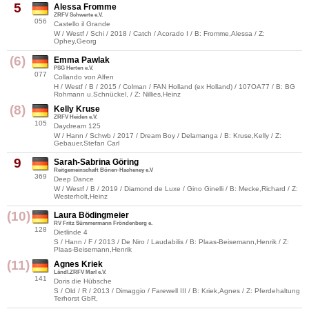
5
Alessa Fromme
ZRFV Schwerte e.V.
056
Castello il Grande
W / Westf / Schi / 2018 / Catch / Acorado I / B: Fromme,Alessa / Z:
Ophey,Georg
(6)
Emma Pawlak
PSG Herten e.V.
077
Collando von Alfen
H / Westf / B / 2015 / Colman / FAN Holland (ex Holland) / 107OA77 / B: BG
Rohmann u.Schnückel, / Z: Nillies,Heinz
(8)
Kelly Kruse
ZRFV Heiden e.V.
105
Daydream 125
W / Hann / Schwb / 2017 / Dream Boy / Delamanga / B: Kruse,Kelly / Z:
Gebauer,Stefan Carl
9
Sarah-Sabrina Göring
Reitgemeinschaft Bönen-Hacheney e.V
369
Deep Dance
W / Westf / B / 2019 / Diamond de Luxe / Gino Ginelli / B: Mecke,Richard / Z:
Westerholt,Heinz
(10)
Laura Bödingmeier
RV Fritz Sümmermann Fröndenberg e.
128
Dietlinde 4
S / Hann / F / 2013 / De Niro / Laudabilis / B: Plaas-Beisemann,Henrik / Z:
Plaas-Beisemann,Henrik
(11)
Agnes Kriek
Ländl.ZRFV Marl e.V.
141
Doris die Hübsche
S / Old / R / 2013 / Dimaggio / Farewell III / B: Kriek,Agnes / Z: Pferdehaltung
Terhorst GbR,