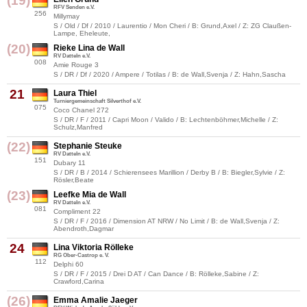
(19)
RFV Senden e.V.
256
Millymay
S / Old / Df / 2010 / Laurentio / Mon Cheri / B: Grund,Axel / Z: ZG Claußen-
Lampe, Eheleute,
(20)
Rieke Lina de Wall
RV Datteln e.V.
008
Amie Rouge 3
S / DR / Df / 2020 / Ampere / Totilas / B: de Wall,Svenja / Z: Hahn,Sascha
21
Laura Thiel
Turniergemeinschaft Silverthof e.V.
075
Coco Chanel 272
S / DR / F / 2011 / Capri Moon / Valido / B: Lechtenböhmer,Michelle / Z:
Schulz,Manfred
(22)
Stephanie Steuke
RV Datteln e.V.
151
Dubary 11
S / DR / B / 2014 / Schierensees Marillion / Derby B / B: Biegler,Sylvie / Z:
Rösler,Beate
(23)
Leefke Mia de Wall
RV Datteln e.V.
081
Compliment 22
S / DR / F / 2016 / Dimension AT NRW / No Limit / B: de Wall,Svenja / Z:
Abendroth,Dagmar
24
Lina Viktoria Rölleke
RG Ober-Castrop e. V.
112
Delphi 60
S / DR / F / 2015 / Drei D AT / Can Dance / B: Rölleke,Sabine / Z:
Crawford,Carina
(26)
Emma Amalie Jaeger