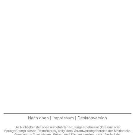
|
|
Nach oben
Impressum
Desktopversion
Die Richtigkeit der oben aufgeführten Prüfungsergebnisse (Dressur oder
Springprüfung) dieses Reitturnieres, obligt dem Verantwortungsbereich der Meldestelle.
Angaben zu Ergebnissen, Reitern und Pferden werden uns im Verlauf der