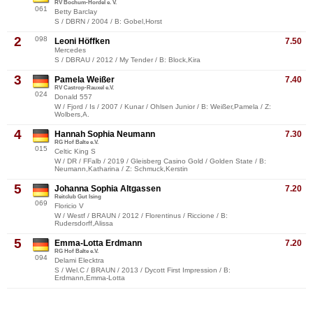
RV Bochum-Hordel e. V.
061
Betty Barclay
S / DBRN / 2004 / B: Gobel,Horst
2
098
Leoni Höffken
7.50
Mercedes
S / DBRAU / 2012 / My Tender / B: Block,Kira
3
Pamela Weißer
7.40
RV Castrop-Rauxel e.V.
024
Donald 557
W / Fjord / Is / 2007 / Kunar / Ohlsen Junior / B: Weißer,Pamela / Z:
Wolbers,A.
4
Hannah Sophia Neumann
7.30
RG Hof Balte e.V.
015
Celtic King S
W / DR / FFalb / 2019 / Gleisberg Casino Gold / Golden State / B:
Neumann,Katharina / Z: Schmuck,Kerstin
5
Johanna Sophia Altgassen
7.20
Reitclub Gut Ising
069
Floricio V
W / Westf / BRAUN / 2012 / Florentinus / Riccione / B:
Rudersdorff,Alissa
5
Emma-Lotta Erdmann
7.20
RG Hof Balte e.V.
094
Delami Elecktra
S / Wel.C / BRAUN / 2013 / Dycott First Impression / B:
Erdmann,Emma-Lotta