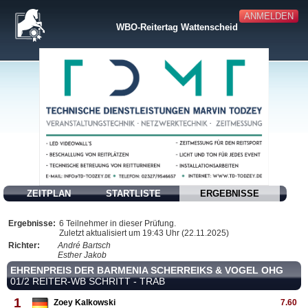
ANMELDEN
WBO-Reitertag Wattenscheid
ZEITPLAN
STARTLISTE
ERGEBNISSE
Ergebnisse:
6 Teilnehmer in dieser Prüfung.
Zuletzt aktualisiert um 19:43 Uhr (22.11.2025)
Richter:
André Bartsch
Esther Jakob
EHRENPREIS DER BARMENIA SCHERREIKS & VOGEL OHG
01/2 REITER-WB SCHRITT - TRAB
1
Zoey Kalkowski
7.60