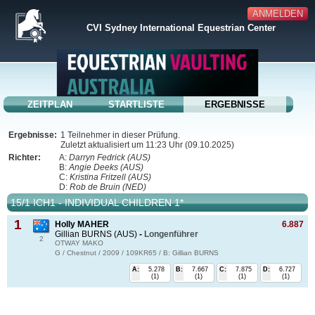
ANMELDEN
CVI Sydney International Equestrian Center
ZEITPLAN
STARTLISTE
ERGEBNISSE
Ergebnisse:
1 Teilnehmer in dieser Prüfung.
Zuletzt aktualisiert um 11:23 Uhr (09.10.2025)
Richter:
A:
Darryn Fedrick (AUS)
B:
Angie Deeks (AUS)
C:
Kristina Fritzell (AUS)
D:
Rob de Bruin (NED)
15/1 ICH1 - INDIVIDUAL CHILDREN 1*
1
Holly MAHER
6.887
Gillian BURNS (AUS)
-
Longenführer
2
OTWAY MAKO
G / Chestnut / 2009 / 109KR65 / B: Gillian BURNS
A:
5.278
B:
7.667
C:
7.875
D:
6.727
(1)
(1)
(1)
(1)