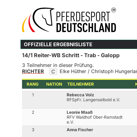
OFFIZIELLE ERGEBNISLISTE
14/1 Reiter-WB Schritt - Trab - Galopp
3 Teilnehmer in dieser Prüfung.
RICHTER
Elke Hüther / Christoph Hungerla
C
RANG
NATION
TEILNEHMER
1
Rebecca Volz
RFSpFr. Langenselbold e.V.
2
Leonie Maaß
RFV Waldhof Ober-Ramstadt
e.V.
3
Anna Fischer