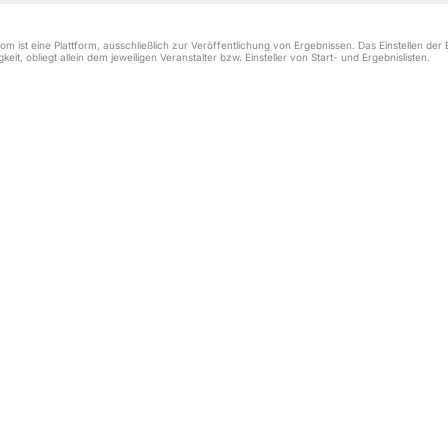
m ist eine Plattform, ausschließlich zur Veröffentlichung von Ergebnissen. Das Einstellen de
keit, obliegt allein dem jeweiligen Veranstalter bzw. Einsteller von Start- und Ergebnislisten.