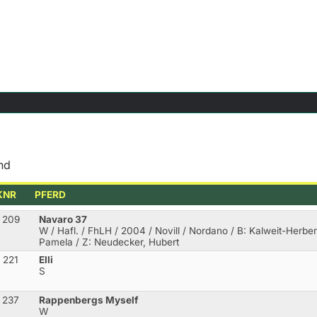
nd
KNR
PFERD
209
Navaro 37
W / Hafl. / FhLH / 2004 / Novill / Nordano
/ B: Kalweit-Herber
Pamela / Z: Neudecker, Hubert
221
Elli
S
237
Rappenbergs Myself
W