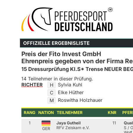
OFFIZIELLE ERGEBNISLISTE
Preis der Fito Invest GmbH
Ehrenpreis gegeben von der Firma Rei
15 Dressurprüfung Kl.S* Trense NEUER BE
14 Teilnehmer in dieser Prüfung.
RICHTER
Sylvia Kuhl
H
Elke Hüther
C
Roswitha Holzhauer
M
RANG
NATION
TEILNEHMER
KNR
PFER
1
Jaya Gutheil
11
Qual
RFV Zeiskam e.V.
S / 
GER
Wolf