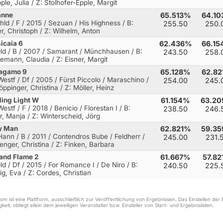
ple, Julia / Z: Stolhofer-Epple, Margit
anne
65.513%
64.1
Rhld / F / 2015 / Sezuan / His Highness
/ B:
255.50
250.
er, Christoph / Z: Wilhelm, Anton
icaia 6
62.436%
66.1
Old / B / 2007 / Samarant / Münchhausen
/ B:
243.50
258.
emann, Claudia / Z: Eisner, Margit
ragamo 9
65.128%
62.8
Westf / Df / 2005 / Fürst Piccolo / Maraschino
/
254.00
245.
öppinger, Christina / Z: Möller, Heinz
ding Light W
61.154%
63.2
estf / F / 2018 / Benicio / Florestan I
/ B:
238.50
246.
r, Manja / Z: Winterscheid, Jörg
y Man
62.821%
59.3
Hann / B / 2011 / Contendros Bube / Feldherr
/
245.00
231.
tenger, Christina / Z: Finken, Barbara
 and Flame 2
61.667%
57.8
Old / Df / 2015 / For Romance I / De Niro
/ B:
240.50
225.
ig, Eva / Z: Cordes, Christian
m ist eine Plattform, ausschließlich zur Veröffentlichung von Ergebnissen. Das Einstellen de
keit, obliegt allein dem jeweiligen Veranstalter bzw. Einsteller von Start- und Ergebnislisten.