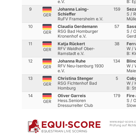
e.V.
B: Ep
9
Johanna Laing-
159
Sez
Schieffer
S / 
GER
RuFV Framersheim e.V.
Müll
10
Claudia Gerdemann
57
Sass
RSG Bad Homburger
S / 
GER
Kronenhof e.V.
Gerd
11
Katja Rückert
38
Fer
RFV Waldhof Ober-
W / 
GER
Ramstadt e.V.
B: Kl
12
Johanna Ruhe
134
Blin
RFV Neu-Isenburg 1930
W / W
GER
e.V.
Maie
13
Christina Stenger
5
Cob
RSG Fichtenhof Bad
W / 
GER
Homburg
B: S
14
Oliver Garreis
179
Fire
Hess.Senioren
S / 
GER
Dressurreiter Club
Slow
www.equi-score.co
Prüfung auf Richtig