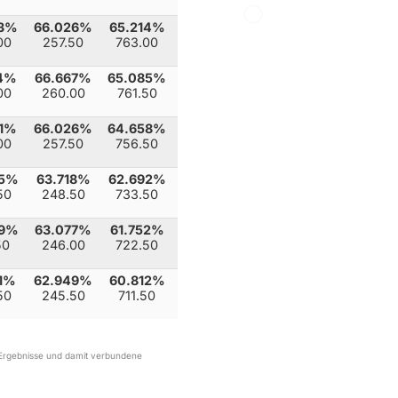
03%
66.026%
65.214%
00
257.50
763.00
54%
66.667%
65.085%
00
260.00
761.50
21%
66.026%
64.658%
00
257.50
756.50
05%
63.718%
62.692%
50
248.50
733.50
59%
63.077%
61.752%
50
246.00
722.50
21%
62.949%
60.812%
50
245.50
711.50
r Ergebnisse und damit verbundene