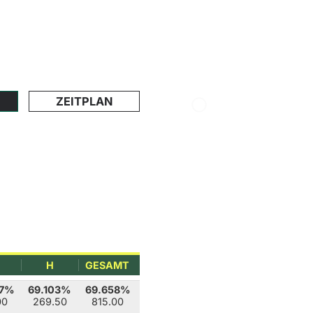
ZEITPLAN
H
GESAMT
87%
69.103%
69.658%
00
269.50
815.00