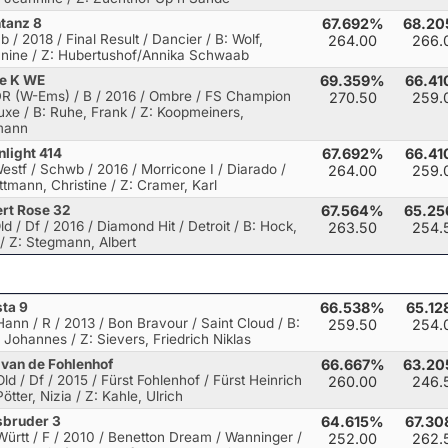
tanz 8
67.692%
68.2
b / 2018 / Final Result / Dancier
/ B: Wolf,
264.00
266.
nine / Z: Hubertushof/Annika Schwaab
ie K WE
69.359%
66.4
DR (W-Ems) / B / 2016 / Ombre / FS Champion
270.50
259.
uxe
/ B: Ruhe, Frank / Z: Koopmeiners,
mann
light 414
67.692%
66.4
Westf / Schwb / 2016 / Morricone I / Diarado
/
264.00
259.
ittmann, Christine / Z: Cramer, Karl
rt Rose 32
67.564%
65.2
ld / Df / 2016 / Diamond Hit / Detroit
/ B: Hock,
263.50
254.
 / Z: Stegmann, Albert
sta 9
66.538%
65.1
Hann / R / 2013 / Bon Bravour / Saint Cloud
/ B:
259.50
254.
, Johannes / Z: Sievers, Friedrich Niklas
van de Fohlenhof
66.667%
63.2
Old / Df / 2015 / Fürst Fohlenhof / Fürst Heinrich
260.00
246.
Pötter, Nizia / Z: Kahle, Ulrich
sbruder 3
64.615%
67.3
Württ / F / 2010 / Benetton Dream / Wanninger
/
252.00
262.