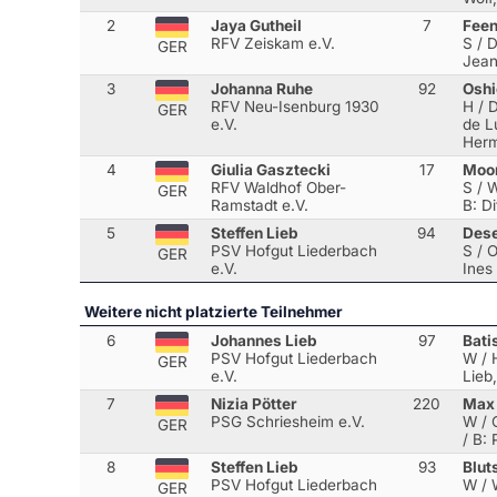
2
Jaya Gutheil
7
Feen
RFV Zeiskam e.V.
S / D
GER
Jean
3
Johanna Ruhe
92
Osh
RFV Neu-Isenburg 1930
H / 
GER
e.V.
de L
Her
4
Giulia Gasztecki
17
Moon
RFV Waldhof Ober-
S / 
GER
Ramstadt e.V.
B: D
5
Steffen Lieb
94
Dese
PSV Hofgut Liederbach
S / O
GER
e.V.
Ines
Weitere nicht platzierte Teilnehmer
6
Johannes Lieb
97
Bati
PSV Hofgut Liederbach
W / 
GER
e.V.
Lieb
7
Nizia Pötter
220
Max 
PSG Schriesheim e.V.
W / 
GER
/ B: 
8
Steffen Lieb
93
Blut
PSV Hofgut Liederbach
W / 
GER