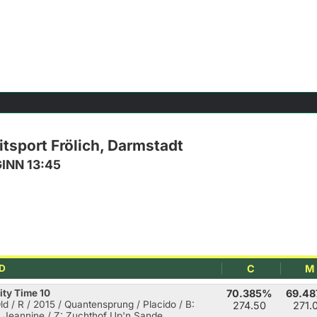
tsport Frölich, Darmstadt
GINN 13:45
D
C
M
ity Time 10
70.385%
69.4
Old / R / 2015 / Quantensprung / Placido
/ B:
274.50
271.
, Jeannine / Z: Zuchthof Up'n Sande