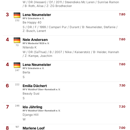
W / DR (Hessen) / Df / 2011 / Steendieks Mc Laren / Sunrise Ramon
/ B: Roth, Alisa / Z: ZG Brodhecker
3
Lena Neumeister
7.80
RFV Griesheim e.V.
232
Be Happy 40
S / DR / F / 1999 / Campari Pur / Durant / B: Neumeister, Stefanie /
Z: Busch, Lenert
4
Nele Andersen
7.60
RFV Modautal 1928 e.V.
70
Nitendo K
W / DR (SaThue) / B / 2007 / Nike / Kaiserstolz / B: Heider, Hannah
/ Z: Kampe, Joachim
4
Lena Neumeister
7.60
RFV Griesheim e.V.
247
Berta
S
6
222
Emilia Dächert
7.50
RFV Waldhof Ober-Ramstadt e.V.
Beauty Susi
S
7
246
Ida Jährling
7.30
RFV Waldhof Ober-Ramstadt e.V.
Django Hill
W
8
187
Marlene Loof
7.00