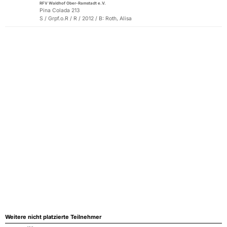
RFV Waldhof Ober-Ramstadt e.V.
Pina Colada 213
S / Grpf.o.R / R / 2012 / B: Roth, Alisa
Weitere nicht platzierte Teilnehmer