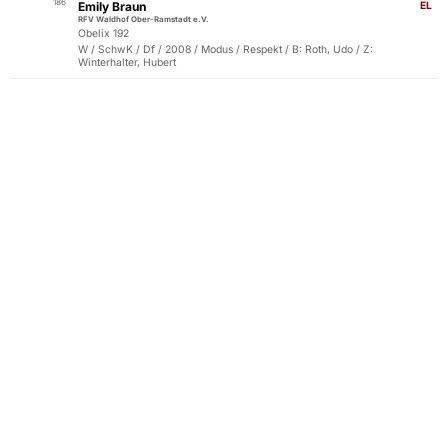
186
Emily Braun
EL
RFV Waldhof Ober-Ramstadt e.V.
Obelix 192
W / SchwK / Df / 2008 / Modus / Respekt / B: Roth, Udo / Z:
Winterhalter, Hubert