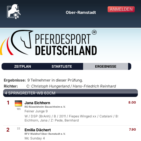
ANMELDEN
Ober-Ramstadt
ZEITPLAN
STARTLISTE
ERGEBNISSE
Ergebnisse:
9 Teilnehmer in dieser Prüfung.
Richter:
C:
Christoph Hungerland / Hans-Friedrich Reinhard
4 SPRINGREITER-WB 60CM
1
Jana Eichhorn
8.00
RG Rüsselsheim-Bauschheim e.V.
185
Feiner Junge 9
W / DSP (BrAnh) / B / 2011 / Fiepes Winged xx / Catalani / B:
Eichhorn, Jana / Z: Pede, Bernhard
2
22
Emilia Dächert
7.90
RFV Waldhof Ober-Ramstadt e.V.
Mc Sunday 4