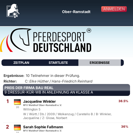
ANMELDEN
Ober-Ramstadt
ZEITPLAN
STARTLISTE
ERGEBNISSE
Ergebnisse:
10 Teilnehmer in dieser Prüfung.
Richter:
C:
Elke Hüther / Hans-Friedrich Reinhard
PREIS DER FIRMA BAU REAL
9 DRESSUR-KÜR-WB IN ANLEHNUNG AN KLASSE A
1
Jacqueline Winkler
36.5%
RFV Waldhof Ober-Ramstadt e.V.
20
Willington 5
W / Württ / Db / 2009 / Wolkenzug / Caretello B / B: Winkler,
Jacqueline / Z: Glose, Norbert
2
Sarah Sophie Faßmann
36%
RFV Waldhof Ober-Ramstadt e.V.
22