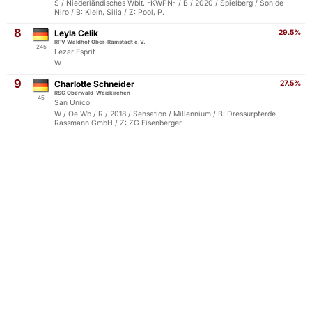
S / Niederländisches Wblt. -KWPN- / B / 2020 / Spielberg / Son de
Niro / B: Klein, Silia / Z: Pool, P.
8
Leyla Celik
29.5%
RFV Waldhof Ober-Ramstadt e.V.
245
Lezar Esprit
W
9
Charlotte Schneider
27.5%
RSG Oberwald-Weiskirchen
45
San Unico
W / Oe.Wb / R / 2018 / Sensation / Millennium / B: Dressurpferde
Rassmann GmbH / Z: ZG Eisenberger