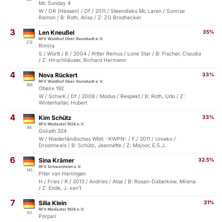
Mc Sunday 4
W / DR (Hessen) / Df / 2011 / Steendieks Mc Laren / Sunrise
Ramon / B: Roth, Alisa / Z: ZG Brodhecker
3
Len Kneußel
35%
RFV Waldhof Ober-Ramstadt e.V.
212
Rimira
S / Württ / B / 2004 / Ritter Remus / Lone Star / B: Fischer, Claudia
/ Z: Hirschhäuser, Richard Hermann
4
Nova Rückert
33%
RFV Waldhof Ober-Ramstadt e.V.
186
Obelix 192
W / SchwK / Df / 2008 / Modus / Respekt / B: Roth, Udo / Z:
Winterhalter, Hubert
4
Kim Schütz
33%
RFV Modautal 1928 e.V.
48
Goliath 324
W / Niederländisches Wblt. -KWPN- / F / 2011 / Unieko /
Droomwals / B: Schütz, Jeannette / Z: Majoor, E.S.J.
6
Sina Krämer
32.5%
RFV Schwanheim e.V.
145
Piter van Harlingen
H / Fries / R / 2013 / Andries / Atse / B: Rosan-Daberkow, Milena
/ Z: Ende, J. van't
7
Silia Klein
31%
RFV Modautal 1928 e.V.
50
Porpari