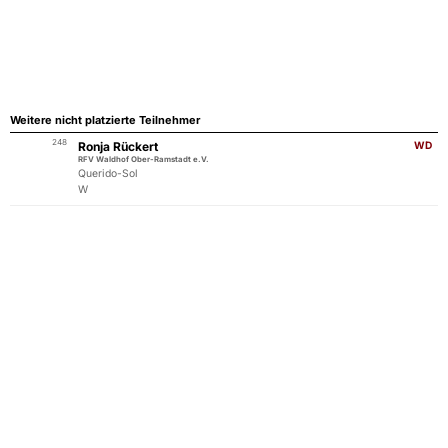
Weitere nicht platzierte Teilnehmer
248
Ronja Rückert
WD
RFV Waldhof Ober-Ramstadt e.V.
Querido-Sol
W