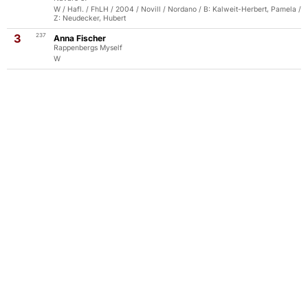
W / Hafl. / FhLH / 2004 / Novill / Nordano / B: Kalweit-Herbert, Pamela /
Z: Neudecker, Hubert
3
237
Anna Fischer
Rappenbergs Myself
W