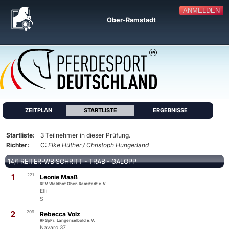
ANMELDEN
Ober-Ramstadt
ZEITPLAN
STARTLISTE
ERGEBNISSE
Startliste:
3 Teilnehmer in dieser Prüfung.
Richter:
C:
Elke Hüther / Christoph Hungerland
14/1 REITER-WB SCHRITT - TRAB - GALOPP
1
221
Leonie Maaß
RFV Waldhof Ober-Ramstadt e.V.
Elli
S
2
209
Rebecca Volz
RFSpFr. Langenselbold e.V.
Navaro 37