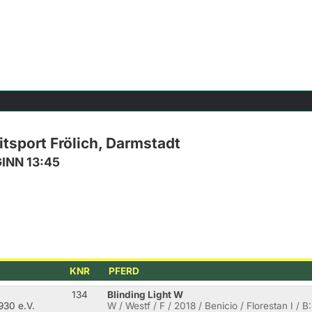
tsport Frölich, Darmstadt
GINN 13:45
KNR
PFERD
134
Blinding Light W
930 e.V.
W / Westf / F / 2018 / Benicio / Florestan I / B