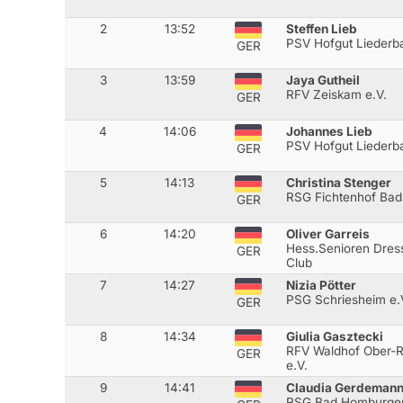
2
13:52
Steffen Lieb
PSV Hofgut Liederba
GER
3
13:59
Jaya Gutheil
RFV Zeiskam e.V.
GER
4
14:06
Johannes Lieb
PSV Hofgut Liederba
GER
5
14:13
Christina Stenger
RSG Fichtenhof Ba
GER
6
14:20
Oliver Garreis
Hess.Senioren Dress
GER
Club
7
14:27
Nizia Pötter
PSG Schriesheim e.
GER
8
14:34
Giulia Gasztecki
RFV Waldhof Ober-
GER
e.V.
9
14:41
Claudia Gerdeman
RSG Bad Homburger