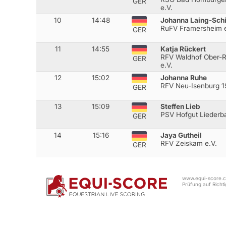
GER
e.V.
10
14:48
Johanna Laing-Schi
RuFV Framersheim e
GER
11
14:55
Katja Rückert
RFV Waldhof Ober-
GER
e.V.
12
15:02
Johanna Ruhe
RFV Neu-Isenburg 1
GER
13
15:09
Steffen Lieb
PSV Hofgut Liederba
GER
14
15:16
Jaya Gutheil
RFV Zeiskam e.V.
GER
www.equi-score.co
Prüfung auf Richtig