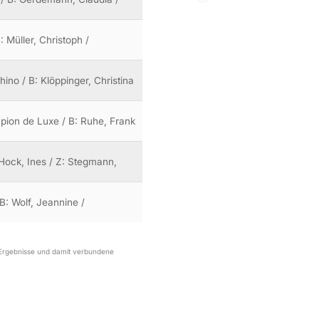
: Müller, Christoph /
hino / B: Klöppinger, Christina
pion de Luxe / B: Ruhe, Frank
: Hock, Ines / Z: Stegmann,
 B: Wolf, Jeannine /
r Ergebnisse und damit verbundene