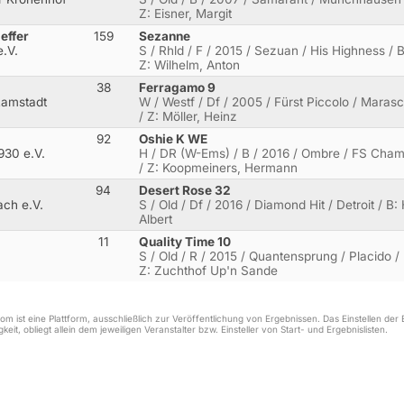
Z: Eisner, Margit
effer
159
Sezanne
.V.
S / Rhld / F / 2015 / Sezuan / His Highness / B
Z: Wilhelm, Anton
38
Ferragamo 9
Ramstadt
W / Westf / Df / 2005 / Fürst Piccolo / Marasc
/ Z: Möller, Heinz
92
Oshie K WE
930 e.V.
H / DR (W-Ems) / B / 2016 / Ombre / FS Cham
/ Z: Koopmeiners, Hermann
94
Desert Rose 32
ch e.V.
S / Old / Df / 2016 / Diamond Hit / Detroit / B
Albert
11
Quality Time 10
S / Old / R / 2015 / Quantensprung / Placido /
Z: Zuchthof Up'n Sande
m ist eine Plattform, ausschließlich zur Veröffentlichung von Ergebnissen. Das Einstellen de
keit, obliegt allein dem jeweiligen Veranstalter bzw. Einsteller von Start- und Ergebnislisten.