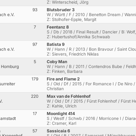
Z: Winterscheid, Jörg
93
Blutsbruder 3
ch e.V.
W / Württ / F / 2010 / Benetton Dream / Wannin
Z: Stolhofer-Epple, Margit
7
Feentanz 8
S / Db / 2018 / Final Result / Dancier / B: Wolf
Z: Hubertushof/Annika Schwaab
97
Batista 9
ch e.V.
W / Hann / R / 2013 / Bon Bravour / Saint Clo
Z: Sievers, Friedrich Niklas
5
Coby Man
d Homburg
W / Hann / B / 2011 / Contendros Bube / Feldhe
Z: Finken, Barbara
179
Fire and Flame 2
urreiter
S / Old / Df / 2015 / For Romance I / De Niro /
Christian
220
Max van de Fohlenhof
V.
W / Old / Df / 2015 / Fürst Fohlenhof / Fürst Hei
Z: Kahle, Ulrich
17
Moonlight 414
Ramstadt
S / Westf / Schwb / 2016 / Morricone I / Diarad
Z: Cramer, Karl
n
57
Sassicaia 6
 Kronenhof
S / Old / B / 2007 / Samarant / Münchhausen