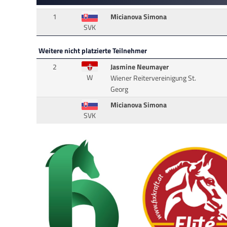
1
Micianova Simona
SVK
Weitere nicht platzierte Teilnehmer
2
Jasmine Neumayer
W
Wiener Reitervereinigung St.
Georg
Micianova Simona
SVK