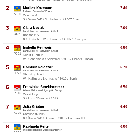
2
Marlies Kozmann
7.40
Reitclub Enzersdorf/Fischa
A080
Valencia 4
S / Österr. WB / Dunkelbraun / 2007 / Lux
3
Clara Novak
7.00
Ländl. Reit- u. Fahrverein Althof
1I74
Rapsodie S
S / Deutsches WB / Brauner / 2005 / Rosenprinz
4
Isabella Reinwein
6.80
Ländl. Reit- u. Fahrverein Althof
P591
Althof's Fridolin
W / Connemara / Schimmel / 2013 / Lickeen Florian
5
Dominik Koloszar
6.70
Ländl. Reit- u. Fahrverein Althof
HC27
Shooting Star 4
W / Haflinger / Lichtfuchs / 2019 / Starlie
6
Franziska Stockhammer
6.50
Wiener Reitervereinigung St. Georg
P516
Velvet Finja
S / Pony / Brauner / 2013
7
Julia Krieber
6.40
Ländl. Reit- u. Fahrverein Althof
A778
Caroline d'Abrek
S / Österr. WB / Brauner / 2019 / Cantona TN
8
Raphaela Reiter
6.00
Pferdesportverein Zuckermantelhof