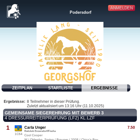
ANMELDEN
Podersdorf
ZEITPLAN
STARTLISTE
ERGEBNISSE
Ergebnisse:
8 Teilnehmer in dieser Prüfung.
Zuletzt aktualisiert um 13:16 Uhr (11.10.2025)
GEMEINSAME SIEGEREHRUNG MIT BEWERB 3
4 DRESSURREITERPRÜFUNG (LF2) KL.LZF
1
Carla Unger
7.50
Reitclub Enzersdorf/Fischa
1C64
Cool Cooper
W / Oldenbg. Spring / Brauner / 2008 / Chico's Boy