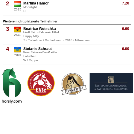
2
Martina Hamor
7.20
Moonlight
Z015
H
Weitere nicht platzierte Teilnehmer
3
Beatrice Wetschka
6.60
Ländl. Reit- u. Fahrverein Althof
2X49
Happy Milly
S / Trakehner / Dunkelbraun / 2018 / Millennium
4
Stefanie Schraut
6.00
Union Reitverein Bruck/Leitha
Y001
Fabelhaft
W / Rappe