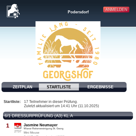
ANMELDEN
Podersdorf
ZEITPLAN
STARTLISTE
ERGEBNISSE
Startliste:
17 Teilnehmer in dieser Prüfung.
Zuletzt aktualisiert um 14:41 Uhr (11.10.2025)
6/1 DRESSURPRÜFUNG (A3) KL.A
1
Jasmine Neumayer
Wiener Reitervereinigung St. Georg
2T37
Mini Mouse