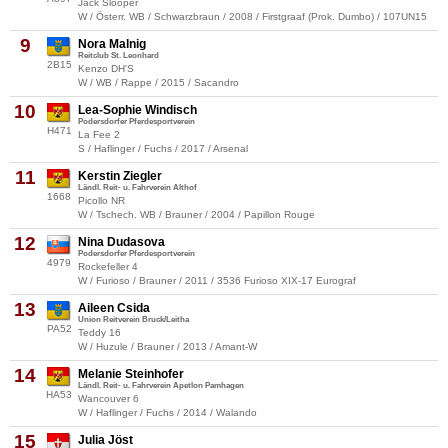
Jack Slooper
W / Österr. WB / Schwarzbraun / 2008 / Firstgraaf (Prok. Dumbo) / 107UN15
9
Nora Malnig
Reitclub St. Leonhard
2B15
Kenzo DH'S
W / WB / Rappe / 2015 / Sacandro
10
Lea-Sophie Windisch
Podersdorfer Pferdesportverein
H471
La Fee 2
S / Haflinger / Fuchs / 2017 / Arsenal
11
Kerstin Ziegler
Ländl. Reit- u. Fahrverein Althof
1668
Picollo NR
W / Tschech. WB / Brauner / 2004 / Papillon Rouge
12
Nina Dudasova
Podersdorfer Pferdesportverein
4979
Rockefeller 4
W / Furioso / Brauner / 2011 / 3536 Furioso XIX-17 Eurograf
13
Aileen Csida
Union Reitverein Bruck/Leitha
PA52
Teddy 16
W / Huzule / Brauner / 2013 / Amant-W
14
Melanie Steinhofer
Ländl. Reit- u. Fahrverein Apetlon Pamhagen
HA53
Wancouver 6
W / Haflinger / Fuchs / 2014 / Walando
15
Julia Jöst