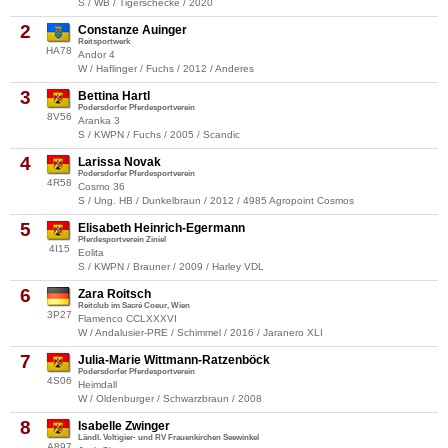
S / WB / Tigerschecke / 2020
2
Constanze Auinger
Reitsportwerk
HA78
Andor 4
W / Haflinger / Fuchs / 2012 / Anderes
3
Bettina Hartl
Podersdorfer Pferdesportverein
8V56
Aranka 3
S / KWPN / Fuchs / 2005 / Scandic
4
Larissa Novak
Podersdorfer Pferdesportverein
4R58
Cosmo 36
S / Ung. HB / Dunkelbraun / 2012 / 4985 Agropoint Cosmos
5
Elisabeth Heinrich-Egermann
Pferdesportverein Ziniel
4I15
Eolita
S / KWPN / Brauner / 2009 / Harley VDL
6
Zara Roitsch
Reitclub im Sacré Coeur, Wien
3P27
Flamenco CCLXXXVI
W / Andalusier-PRE / Schimmel / 2016 / Jaranero XLI
7
Julia-Marie Wittmann-Ratzenböck
Podersdorfer Pferdesportverein
4S06
Heimdall
W / Oldenburger / Schwarzbraun / 2008
8
Isabelle Zwinger
Ländl. Voltigier- und RV Frauenkirchen Seewinkel
A897