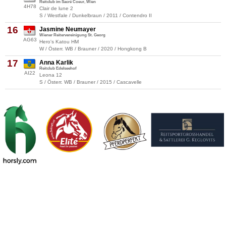
Reitclub im Sacré Coeur, Wien
4H78
Clair de lune 2
S / Westfale / Dunkelbraun / 2011 / Contendro II
16
Jasmine Neumayer
Wiener Reitervereinigung St. Georg
AG63
Hero's Katou HM
W / Österr. WB / Brauner / 2020 / Hongkong B
17
Anna Karlik
Reitclub Edelseehof
AI22
Leona 12
S / Österr. WB / Brauner / 2015 / Cascavelle