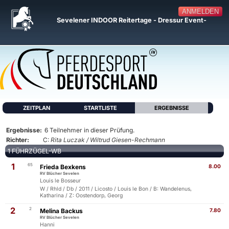
ANMELDEN
Sevelener INDOOR Reitertage - Dressur Event-
ZEITPLAN
STARTLISTE
ERGEBNISSE
Ergebnisse:
6 Teilnehmer in dieser Prüfung.
Richter:
C:
Rita Luczak / Wiltrud Giesen-Rechmann
1 FÜHRZÜGEL-WB
1
65
Frieda Bexkens
8.00
RV Blücher Sevelen
Louis le Bosseur
W / Rhld / Db / 2011 / Licosto / Louis le Bon / B: Wandelenus,
Katharina / Z: Oostendorp, Georg
2
2
Melina Backus
7.80
RV Blücher Sevelen
Hanni