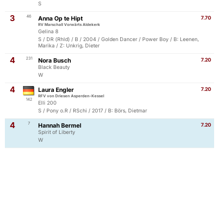
S
3
46
Anna Op te Hipt
7.70
RV Marschall Vorwärts Aldekerk
Gelina 8
S / DR (Rhld) / B / 2004 / Golden Dancer / Power Boy / B: Leenen,
Marika / Z: Unkrig, Dieter
4
231
Nora Busch
7.20
Black Beauty
W
4
Laura Engler
7.20
RFV von Driesen Asperden-Kessel
142
Elli 200
S / Pony o.R / RSchi / 2017 / B: Börs, Dietmar
4
7
Hannah Bermel
7.20
Spirit of Liberty
W