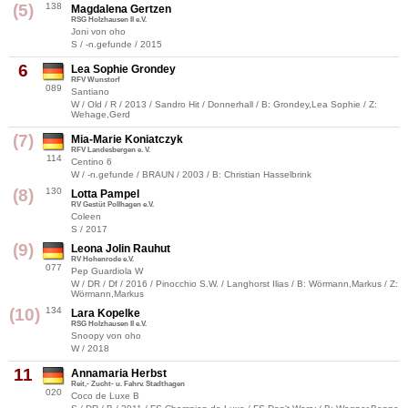
(5)
138
Magdalena Gertzen
RSG Holzhausen II e.V.
Joni von oho
S / -n.gefunde / 2015
6
Lea Sophie Grondey
RFV Wunstorf
089
Santiano
W / Old / R / 2013 / Sandro Hit / Donnerhall / B: Grondey,Lea Sophie / Z:
Wehage,Gerd
(7)
Mia-Marie Koniatczyk
RFV Landesbergen e. V.
114
Centino 6
W / -n.gefunde / BRAUN / 2003 / B: Christian Hasselbrink
(8)
130
Lotta Pampel
RV Gestüt Pollhagen e.V.
Coleen
S / 2017
(9)
Leona Jolin Rauhut
RV Hohenrode e.V.
077
Pep Guardiola W
W / DR / Df / 2016 / Pinocchio S.W. / Langhorst Ilias / B: Wörmann,Markus / Z:
Wörmann,Markus
(10)
134
Lara Kopelke
RSG Holzhausen II e.V.
Snoopy von oho
W / 2018
11
Annamaria Herbst
Reit,- Zucht- u. Fahrv. Stadthagen
020
Coco de Luxe B