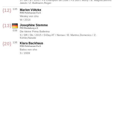
S / DR / B / 2011 / FS Champion de Luxe / FS Don't Worry / B: Wagner,Benno
Jakob / Z: Ballmann,Roger
(12)
135
Marlon Völtzke
RSG Holzhausen II e.V.
Wesley von oho
W / 2014
(13)
Josephine Stemme
PSV Bückeburg e.V.
038
Die kleine Prima Ballerina
S / DR / Db / 2015 / D-Day AT / Nemax / B: Martino,Domenico / Z:
Köhler,Natalie
(20)
136
Klara Backhaus
RSG Holzhausen II e.V.
Balou von oho
S / 2009