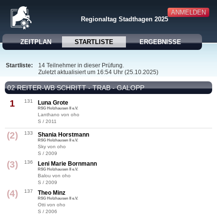
ANMELDEN
Regionaltag Stadthagen 2025
ZEITPLAN
STARTLISTE
ERGEBNISSE
Startliste:
14 Teilnehmer in dieser Prüfung.
Zuletzt aktualisiert um 16:54 Uhr (25.10.2025)
02 REITER-WB SCHRITT - TRAB - GALOPP
1
131
Luna Grote
RSG Holzhausen II e.V.
Lanthano von oho
S / 2011
(2)
133
Shania Horstmann
RSG Holzhausen II e.V.
Sky von oho
S / 2009
(3)
136
Leni Marie Bornmann
RSG Holzhausen II e.V.
Balou von oho
S / 2009
(4)
137
Theo Minz
RSG Holzhausen II e.V.
Otti von oho
S / 2006