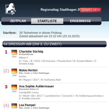
Regionaltag Stadthagen 2025
ANMELDEN
ZEITPLAN
STARTLISTE
ERGEBNISSE
Startliste:
29 Teilnehmer in dieser Prüfung.
Zuletzt aktualisiert um 15:10 Uhr (25.10.2025)
04 DRESSUR-WB (DW 3, ZU ZWEIT)
1
Charlotte Söchtig
RV Bad Münder
054
Hilaria 4
S / Trak. / B / 2012 / All Inclusive / Freudenfest / B: Kessler,Martin / Z:
Schiele,Katja
(2)
Malou Herbst
Reit,- Zucht- u. Fahrv. Stadthagen
109
Iontas
W / Rappe / 2017 / B: Katharina Abel
3
Ava Sophie Aufdermauer
Nienstedter Reiter e.V.
060
Landgräfin Lancy
S / Westf / Db / 2017 / Landstreicher / Concetto I / B: Aufdermauer,Andrea /
Z: Kreißler,Joachim
(4)
Lea Pampel
Reit,- Zucht- u. Fahrv. Stadthagen