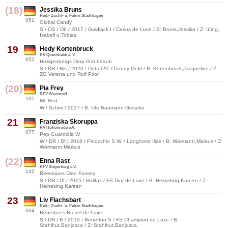
(18)
Jessika Bruns
Reit,- Zucht- u. Fahrv. Stadthagen
051
Global Candy
S / OS / Db / 2017 / Goldlack I / Carlos de Luxe / B: Bruns,Jessika / Z: Ibing,
Isabell u.Tobias,
19
Hedy Kortenbruck
RV Quernheim e. V.
053
Heiligenbergs Drop that beauti
S / DR / Bis / 2020 / Debut AT / Danny Gold / B: Kortenbruck,Jacqueline / Z:
ZG Verena und Rolf Prior,
(20)
Pia Frey
RFV Wunstorf
105
Mr. Ned
W / Schim / 2017 / B: Ute Naumann-Gieseke
21
Franziska Skoruppa
RV Hohenrode e.V.
077
Pep Guardiola W
W / DR / Df / 2016 / Pinocchio S.W. / Langhorst Ilias / B: Wörmann,Markus / Z:
Wörmann,Markus
(22)
Enna Rast
RFV Steyerberg e.V.
142
Rieemaars Dian Fossey
S / DR / Df / 2015 / Halifax / FS Dior de Luxe / B: Heineking,Kareen / Z:
Heineking,Kareen
23
Liv Flachsbart
Reit,- Zucht- u. Fahrv. Stadthagen
004
Benetton's Brezel de Luxe
S / DR / B / 2019 / Benetton S / FS Champion de Luxe / B:
Stahlhut,Banjosca / Z: Stahlhut,Banjosca