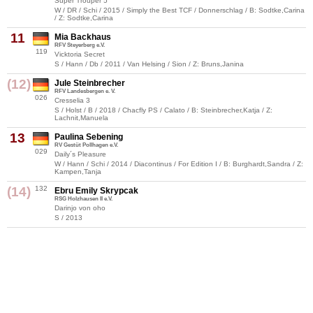
Super Trouper 5
W / DR / Schi / 2015 / Simply the Best TCF / Donnerschlag / B: Sodtke,Carina
/ Z: Sodtke,Carina
11
Mia Backhaus
RFV Steyerberg e.V.
119
Vicktoria Secret
S / Hann / Db / 2011 / Van Helsing / Sion / Z: Bruns,Janina
(12)
Jule Steinbrecher
RFV Landesbergen e. V.
026
Cresselia 3
S / Holst / B / 2018 / Chacfly PS / Calato / B: Steinbrecher,Katja / Z:
Lachnit,Manuela
13
Paulina Sebening
RV Gestüt Pollhagen e.V.
029
Daily´s Pleasure
W / Hann / Schi / 2014 / Diacontinus / For Edition I / B: Burghardt,Sandra / Z:
Kampen,Tanja
(14)
132
Ebru Emily Skrypcak
RSG Holzhausen II e.V.
Darinjo von oho
S / 2013