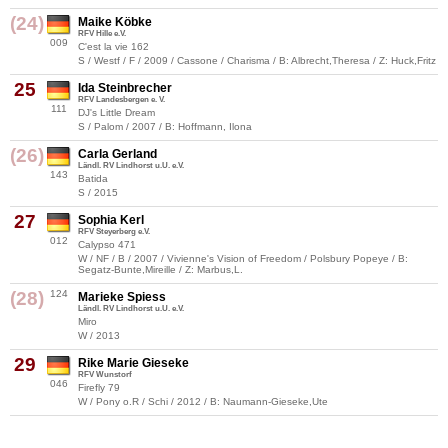
(24)
Maike Köbke
RFV Hille e.V.
009
C'est la vie 162
S / Westf / F / 2009 / Cassone / Charisma / B: Albrecht,Theresa / Z: Huck,Fritz
25
Ida Steinbrecher
RFV Landesbergen e. V.
111
DJ's Little Dream
S / Palom / 2007 / B: Hoffmann, Ilona
(26)
Carla Gerland
Ländl. RV Lindhorst u.U. e.V.
143
Batida
S / 2015
27
Sophia Kerl
RFV Steyerberg e.V.
012
Calypso 471
W / NF / B / 2007 / Vivienne's Vision of Freedom / Polsbury Popeye / B:
Segatz-Bunte,Mireille / Z: Marbus,L.
(28)
124
Marieke Spiess
Ländl. RV Lindhorst u.U. e.V.
Miro
W / 2013
29
Rike Marie Gieseke
RFV Wunstorf
046
Firefly 79
W / Pony o.R / Schi / 2012 / B: Naumann-Gieseke,Ute