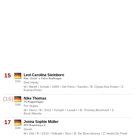
15
Leni Carolina Steinborn
Reit,- Zucht- u. Fahrv. Stadthagen
034
Ded Hardy
W / Westf / Schwb / 2006 / Del Piero / Sandro / B: Ciytak,Kira Kristin / Z:
Kramer,Peter
(16)
Nike Thomas
TG Poggenhagen
048
For Vegas
W / Hann / B / 2011 / Forsyth / Lavall I / B: Thomas,Bernhard / Z:
Bock,Wanda
17
Jonna Sophie Müller
RFV Steyerberg e.V.
049
Giordi
W / Old / R / 2010 / Gribaldi / Sion / B: De Boer,Verona / Z: Hodel,Dr. Ferdi