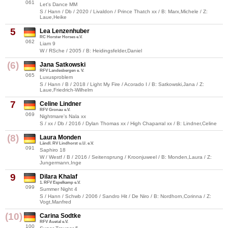
061
Let's Dance MM
S / Hann / Db / 2020 / Livaldon / Prince Thatch xx / B: Marx,Michele / Z:
Laue,Heike
5
Lea Lenzenhuber
RC Horster Horses e.V.
062
Liam 9
W / RSche / 2005 / B: Heidingsfelder,Daniel
(6)
Jana Satkowski
RFV Landesbergen e. V.
065
Luxusproblem
S / Hann / B / 2018 / Light My Fire / Acorado I / B: Satkowski,Jana / Z:
Laue,Friedrich-Wilhelm
7
Celine Lindner
RFV Gronau e.V.
069
Nightmare's Nala xx
S / xx / Db / 2016 / Dylan Thomas xx / High Chaparral xx / B: Lindner,Celine
(8)
Laura Monden
Ländl. RV Lindhorst u.U. e.V.
091
Saphiro 18
W / Westf / B / 2016 / Seitensprung / Kroonjuweel / B: Monden,Laura / Z:
Jungermann,Inge
9
Dilara Khalaf
1. RFV Espelkamp e.V.
099
Summer Night 4
S / Hann / Schwb / 2006 / Sandro Hit / De Niro / B: Nordhorn,Corinna / Z:
Vogt,Manfred
(10)
Carina Sodtke
RFV Auetal e.V.
100