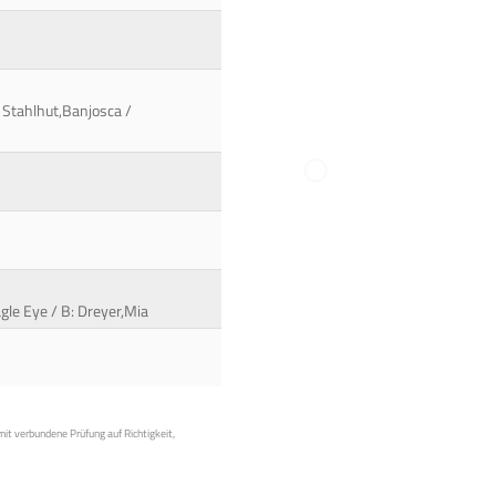
 Stahlhut,Banjosca /
gle Eye / B: Dreyer,Mia
mit verbundene Prüfung auf Richtigkeit,