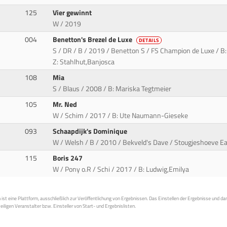
125
Vier gewinnt
W / 2019
004
Benetton's Brezel de Luxe
DETAILS
S / DR / B / 2019 / Benetton S / FS Champion de Luxe / B:
Z: Stahlhut,Banjosca
108
Mia
S / Blaus / 2008 / B: Mariska Tegtmeier
105
Mr. Ned
W / Schim / 2017 / B: Ute Naumann-Gieseke
093
Schaapdijk's Dominique
W / Welsh / B / 2010 / Bekveld's Dave / Stougjeshoeve Ea
115
Boris 247
W / Pony o.R / Schi / 2017 / B: Ludwig,Emilya
st eine Plattform, ausschließlich zur Veröffentlichung von Ergebnissen. Das Einstellen der Ergebnisse und da
weiligen Veranstalter bzw. Einsteller von Start- und Ergebnislisten.