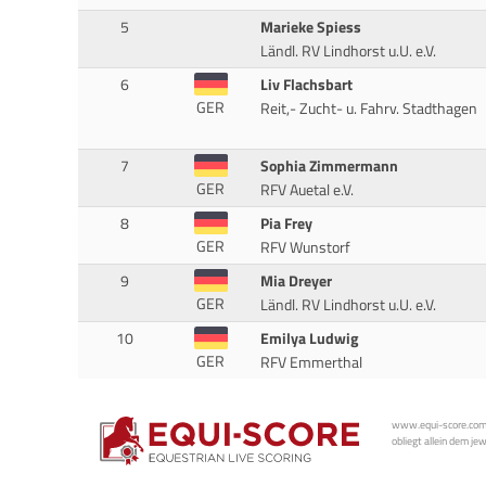
5
Marieke Spiess
Ländl. RV Lindhorst u.U. e.V.
6
Liv Flachsbart
GER
Reit,- Zucht- u. Fahrv. Stadthagen
7
Sophia Zimmermann
GER
RFV Auetal e.V.
8
Pia Frey
GER
RFV Wunstorf
9
Mia Dreyer
GER
Ländl. RV Lindhorst u.U. e.V.
10
Emilya Ludwig
GER
RFV Emmerthal
www.equi-score.com i
obliegt allein dem je