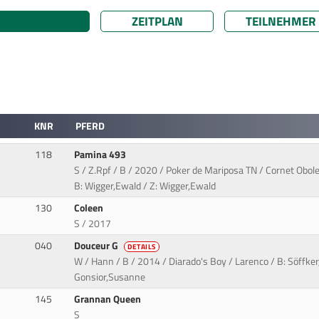
ZEITPLAN
TEILNEHMER
KNR
PFERD
118
Pamina 493
S / Z.Rpf / B / 2020 / Poker de Mariposa TN / Cornet Obol
B: Wigger,Ewald / Z: Wigger,Ewald
130
Coleen
S / 2017
040
Douceur G
DETAILS
W / Hann / B / 2014 / Diarado's Boy / Larenco / B: Söffker
Gonsior,Susanne
145
Grannan Queen
S