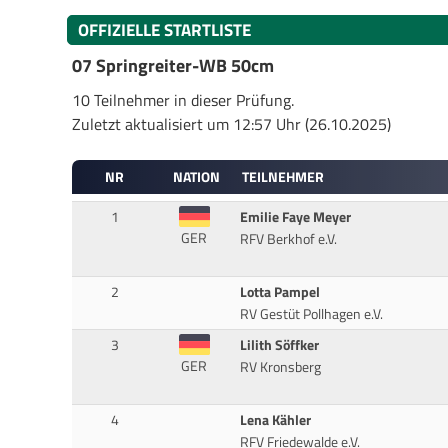
OFFIZIELLE STARTLISTE
07 Springreiter-WB 50cm
10 Teilnehmer in dieser Prüfung.
Zuletzt aktualisiert um 12:57 Uhr (26.10.2025)
NR
NATION
TEILNEHMER
1
Emilie Faye Meyer
GER
RFV Berkhof e.V.
2
Lotta Pampel
RV Gestüt Pollhagen e.V.
3
Lilith Söffker
GER
RV Kronsberg
4
Lena Kähler
RFV Friedewalde e.V.