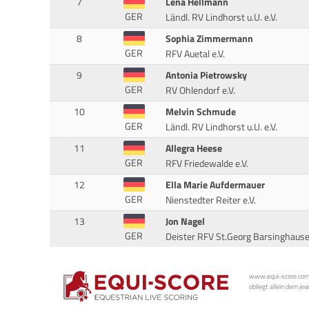
7
Lena Hellmann
GER
Ländl. RV Lindhorst u.U. e.V.
8
Sophia Zimmermann
GER
RFV Auetal e.V.
9
Antonia Pietrowsky
GER
RV Ohlendorf e.V.
10
Melvin Schmude
GER
Ländl. RV Lindhorst u.U. e.V.
11
Allegra Heese
GER
RFV Friedewalde e.V.
12
Ella Marie Aufdermauer
GER
Nienstedter Reiter e.V.
13
Jon Nagel
GER
Deister RFV St.Georg Barsinghaus
www.equi-score.com i
obliegt allein dem je