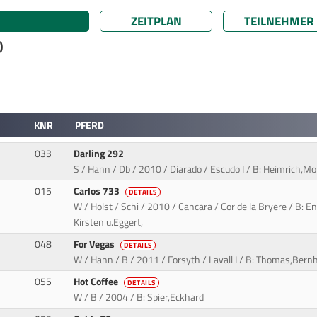
ZEITPLAN
TEILNEHMER
)
KNR
PFERD
033
Darling 292
S / Hann / Db / 2010 / Diarado / Escudo I / B: Heimrich,M
015
Carlos 733
DETAILS
W / Holst / Schi / 2010 / Cancara / Cor de la Bryere / B: 
Kirsten u.Eggert,
048
For Vegas
DETAILS
W / Hann / B / 2011 / Forsyth / Lavall I / B: Thomas,Bern
055
Hot Coffee
DETAILS
W / B / 2004 / B: Spier,Eckhard