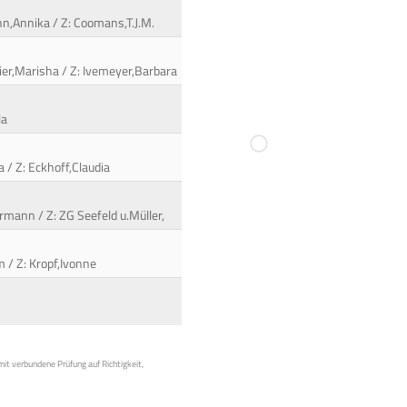
nn,Annika / Z: Coomans,T.J.M.
eier,Marisha / Z: Ivemeyer,Barbara
la
 / Z: Eckhoff,Claudia
rmann / Z: ZG Seefeld u.Müller,
 / Z: Kropf,Ivonne
mit verbundene Prüfung auf Richtigkeit,