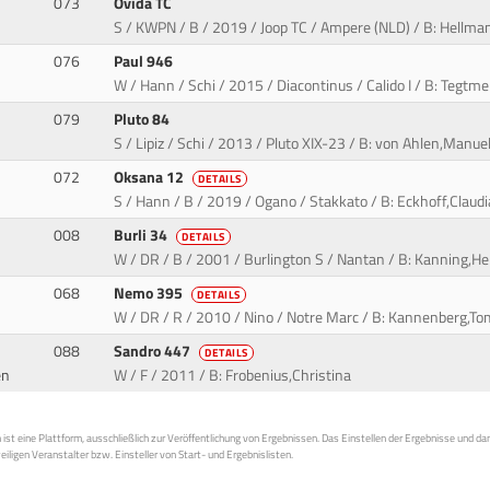
073
Ovida TC
S / KWPN / B / 2019 / Joop TC / Ampere (NLD) / B: Hellma
076
Paul 946
W / Hann / Schi / 2015 / Diacontinus / Calido I / B: Tegtm
079
Pluto 84
S / Lipiz / Schi / 2013 / Pluto XIX-23 / B: von Ahlen,Manue
072
Oksana 12
DETAILS
S / Hann / B / 2019 / Ogano / Stakkato / B: Eckhoff,Claudia
008
Burli 34
DETAILS
W / DR / B / 2001 / Burlington S / Nantan / B: Kanning,He
068
Nemo 395
DETAILS
W / DR / R / 2010 / Nino / Notre Marc / B: Kannenberg,Tom
088
Sandro 447
DETAILS
en
W / F / 2011 / B: Frobenius,Christina
st eine Plattform, ausschließlich zur Veröffentlichung von Ergebnissen. Das Einstellen der Ergebnisse und da
weiligen Veranstalter bzw. Einsteller von Start- und Ergebnislisten.