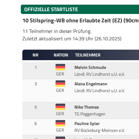
OFFIZIELLE STARTLISTE
10 Stilspring-WB ohne Erlaubte Zeit (EZ) (90cm
11 Teilnehmer in dieser Prüfung.
Zuletzt aktualisiert um 14:39 Uhr (26.10.2025)
NR
NATION
TEILNEHMER
1
Melvin Schmude
GER
Ländl. RV Lindhorst u.U. e.V.
3
Alena Engelmann
GER
Ländl. RV Lindhorst u.U. e.V.
5
Nike Thomas
GER
TG Poggenhagen
6
Pauline Spier
GER
RV Bückeburg-Meinsen e.V.