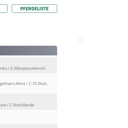
PFERDELISTE
onika / Z: Wömpner,Heinrich
Engelmann,Alena / Z: ZG Bock,
hard / Z: Bock,Wanda