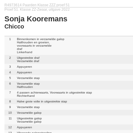
R4973614 Paarden Klasse ZZZ proef 51
Proef 51. Klasse ZZ-Zwaar, uitgave 2022
Sonja Kooremans
Chicco
1
Binnenkomen in verzamelde galop
Halthouden en groeten,
voorwaarts in verzamelde
draf
Linkerhand
2
Uitgestrekte draf
Verzamelde draf
3
Appuyeren
4
Appuyeren
5
Verzamelde stap
6
Verzamelde stap
Halthouden
7
4 passen achterwaarts, Voorwaarts in uitgestrekte stap
Rechterhand
8
Halve grote volte in uitgestrekte stap
9
Verzamelde stap
10
Verzamelde galop
11
Uitgestrekte galop
Verzamelde galop
12
Appuyeren
13
Vliegende galopwisseling