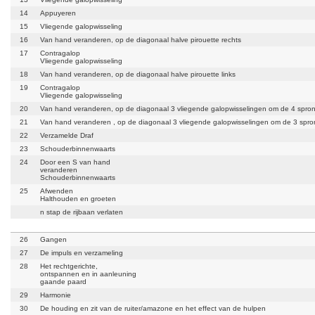
14
Appuyeren
15
Vliegende galopwisseling
16
Van hand veranderen, op de diagonaal halve pirouette rechts
17
Contragalop
Vliegende galopwisseling
18
Van hand veranderen, op de diagonaal halve pirouette links
19
Contragalop
Vliegende galopwisseling
20
Van hand veranderen, op de diagonaal 3 vliegende galopwisselingen om de 4 spro
21
Van hand veranderen , op de diagonaal 3 vliegende galopwisselingen om de 3 spr
22
Verzamelde Draf
23
Schouderbinnenwaarts
24
Door een S van hand
veranderen
Schouderbinnenwaarts
25
Afwenden
Halthouden en groeten
n stap de rijbaan verlaten
26
Gangen
27
De impuls en verzameling
28
Het rechtgerichte,
ontspannen en in aanleuning
gaande paard
29
Harmonie
30
De houding en zit van de ruiter/amazone en het effect van de hulpen