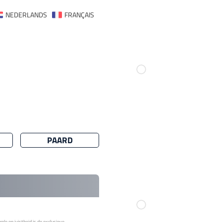
NEDERLANDS
FRANÇAIS
PAARD
le op juistheid is de exclusieve