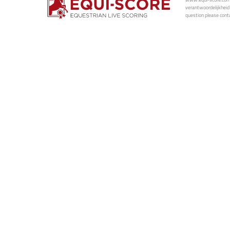
verantwoordelijkheid 
question please conta