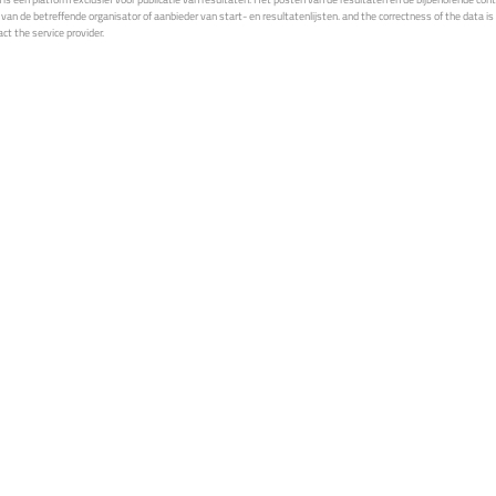
van de betreffende organisator of aanbieder van start- en resultatenlijsten. and the correctness of the data is a
ct the service provider.