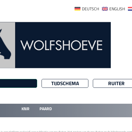
DEUTSCH
ENGLISH
TIJDSCHEMA
RUITER
KNR
PAARD
 een platform exclusief voor publicatie van resultaten. Het posten van de resultaten en de bijbehorende contro