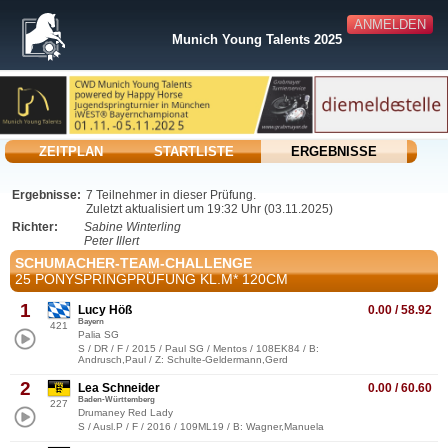
ANMELDEN
Munich Young Talents 2025
ZEITPLAN
STARTLISTE
ERGEBNISSE
Ergebnisse:
7 Teilnehmer in dieser Prüfung.
Zuletzt aktualisiert um 19:32 Uhr (03.11.2025)
Richter:
Sabine Winterling
Peter Illert
SCHUMACHER-TEAM-CHALLENGE
25 PONYSPRINGPRÜFUNG KL.M* 120CM
1
Lucy Höß
0.00 / 58.92
Bayern
421
Palia SG
S / DR / F / 2015 / Paul SG / Mentos / 108EK84 / B:
Andrusch,Paul / Z: Schulte-Geldermann,Gerd
2
Lea Schneider
0.00 / 60.60
Baden-Württemberg
227
Drumaney Red Lady
S / Ausl.P / F / 2016 / 109ML19 / B: Wagner,Manuela