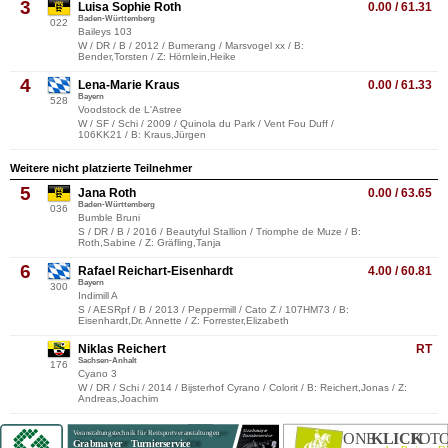
3
Luisa Sophie Roth
0.00 / 61.31
Baden-Württemberg
022
Baileys 103
W / DR / B / 2012 / Bumerang / Marsvogel xx / B:
Bender,Torsten / Z: Hörnlein,Heike
4
Lena-Marie Kraus
0.00 / 61.33
Bayern
528
Voodstock de L'Astree
W / SF / Schi / 2009 / Quinola du Park / Vent Fou Duff /
106KK21 / B: Kraus,Jürgen
Weitere nicht platzierte Teilnehmer
5
Jana Roth
0.00 / 63.65
Baden-Württemberg
036
Bumble Bruni
S / DR / B / 2016 / Beautyful Stallion / Triomphe de Muze / B:
Roth,Sabine / Z: Gräfling,Tanja
6
Rafael Reichart-Eisenhardt
4.00 / 60.81
Bayern
300
Indimill A
S / AESRpf / B / 2013 / Peppermill / Cato Z / 107HM73 / B:
Eisenhardt,Dr. Annette / Z: Forrester,Elizabeth
Niklas Reichert
RT
Sachsen-Anhalt
176
Cyano 3
W / DR / Schi / 2014 / Bijsterhof Cyrano / Colorit / B: Reichert,Jonas / Z:
Andreas,Joachim